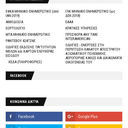
ΕΦΚΑ ΜΗΝΙΑΙΟ ΕΝΗΜΕΡΩΤΙΚΟ (από
ΓΛΚ ΜΗΝΙΑΊΟ ΕΝΗΜΕΡΩΤΙΚΟ (ως
ΙΑΝ-2019)
ΔΕΚ-2018)
ΑΙΜΟΔΟΣΙΑ
ΕΑΑΑ
ΕΟΡΤΟΛΟΓΙΟ
ΚΡΑΤΙΚΕΣ ΥΠΗΡΕΣΙΕΣ
ΜΤΑ ΜΗΝΙΑΊΟ ΕΝΗΜΕΡΩΤΙΚΟ
ΠΡΟΣΦΟΡΑ ANY TIME
INTERAMERICAN
ΡΑΝΤΕΒΟΥ 424ΓΣΝΕ
ΟΔΗΓΙΕΣ - ΕΝΕΡΓΕΙΕΣ ΣΤΗ
ΟΔΗΓΙΕΣ ΕΚΔΟΣΗΣ ΤΑΥΤΟΤΗΤΩΝ
ΠΕΡΙΠΤΩΣΗ ΘΑΝΑΤΟΥ ΑΠΟΣΤΡΑΤΟΥ
ΜΕΛΩΝ και ΚΑΡΤΩΝ ΕΛΕΥΘΕΡΑΣ
ΑΞΙΩΜΑΤΙΚΟΥ ΠΟΛΕΜΙΚΗΣ
ΕΙΣΟΔΟΥ
ΑΕΡΟΠΟΡΙΑΣ ΚΑΘΩΣ ΚΑΙ ΔΙΚΑΙΩΜΑΤΑ
ΚΕΔΑ (ΠΛΗΡΟΦΟΡΙΕΣ)
ΟΙΚΟΓΕΝΕΙΑΣ ΤΟΥ
FACEBOOK
ΚΟΙΝΩΝΙΚΑ ΔΙΚΤΥΑ