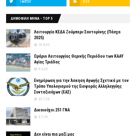
ΔΗΜΟΦΙΛΗ ΜΗΝΑ - TOP 5
Λειτουργία ΚΕΔΑ Ζούμπερι-Σαντορίνης (Πάσχα
2025)
10.4.25
Ωράριο Λειτουργίας Θερινής Περιόδου των ΚΑΑΥ
Αγίας Τριάδας
9.6.23
Ενημέρωση για την Άσκηση Αγωγής Σχετικά με τον
Tρόπο Yπολογισμού της Εισφοράς Αλληλεγγύης
Συνταξιούχων (ΕΑΣ)
23.7.26
Δικαιούχοι 251 ΓΝΑ
3.7.19
Δεν είναι πια μαζί μας