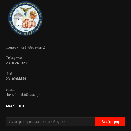
Τσιμισκή & Γ Θεοχάρη 2
Τηλέφωνo:
2310 261321
Φάξ:
2310264459
email:
thessaloniki@eaaa.gr
ΑΝΑΖΉΤΗΣΗ