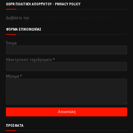
GDPR ΠΟΛΙΤΙΚΉ ΑΠΟΡΡΉΤΟΥ - PRIVACY POLICY
Διαβάστε την
Πολιτική απορρήτου & συμμόρφωση GDPR με κλικ εδώ.
ΦΌΡΜΑ ΕΠΙΚΟΙΝΩΝΊΑΣ
Όνομα
Ηλεκτρονικό ταχυδρομείο
*
Μήνυμα
*
ΠΡΟΣΦΑΤΑ