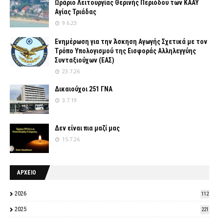
Ωράριο Λειτουργίας Θερινής Περιόδου των ΚΑΑΥ
Αγίας Τριάδας
9.6.23
Ενημέρωση για την Άσκηση Αγωγής Σχετικά με τον
Tρόπο Yπολογισμού της Εισφοράς Αλληλεγγύης
Συνταξιούχων (ΕΑΣ)
23.7.26
Δικαιούχοι 251 ΓΝΑ
3.7.19
Δεν είναι πια μαζί μας
15.7.26
ΑΡΧΕΙΟ
2026
112
2025
221