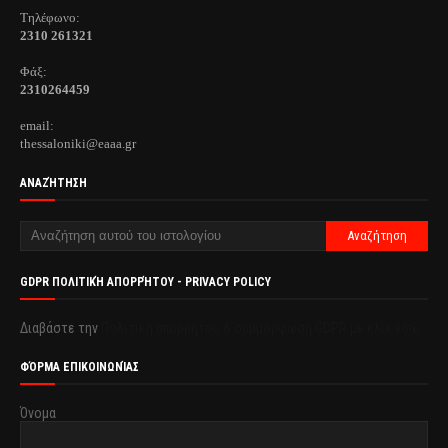
Τηλέφωνo:
2310 261321
Φάξ:
2310264459
email:
thessaloniki@eaaa.gr
ΑΝΑΖΉΤΗΣΗ
GDPR ΠΟΛΙΤΙΚΉ ΑΠΟΡΡΉΤΟΥ - PRIVACY POLICY
Διαβάστε την
Πολιτική απορρήτου & συμμόρφωση GDPR με κλικ εδώ.
ΦΌΡΜΑ ΕΠΙΚΟΙΝΩΝΊΑΣ
Όνομα