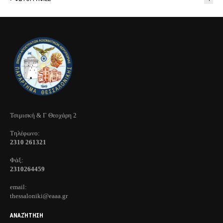
Τσιμισκή & Γ Θεοχάρη 2
Τηλέφωνo:
2310 261321
Φάξ:
2310264459
email:
thessaloniki@eaaa.gr
ΑΝΑΖΉΤΗΣΗ