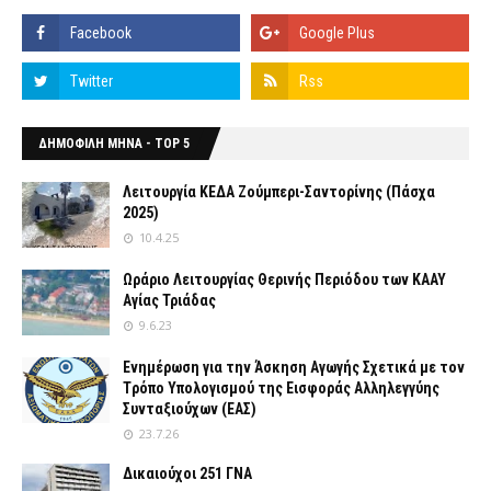
ΔΗΜΟΦΙΛΗ ΜΗΝΑ - TOP 5
Λειτουργία ΚΕΔΑ Ζούμπερι-Σαντορίνης (Πάσχα
2025)
10.4.25
Ωράριο Λειτουργίας Θερινής Περιόδου των ΚΑΑΥ
Αγίας Τριάδας
9.6.23
Ενημέρωση για την Άσκηση Αγωγής Σχετικά με τον
Tρόπο Yπολογισμού της Εισφοράς Αλληλεγγύης
Συνταξιούχων (ΕΑΣ)
23.7.26
Δικαιούχοι 251 ΓΝΑ