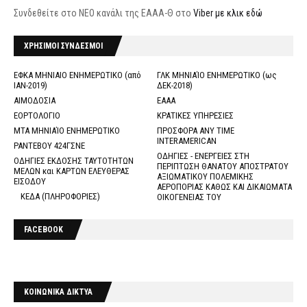
Συνδεθείτε στο ΝΕΟ κανάλι της ΕΑΑΑ-Θ στο
Viber με κλικ εδώ
ΧΡΗΣΙΜΟΙ ΣΥΝΔΕΣΜΟΙ
ΕΦΚΑ ΜΗΝΙΑΙΟ ΕΝΗΜΕΡΩΤΙΚΟ (από
ΓΛΚ ΜΗΝΙΑΊΟ ΕΝΗΜΕΡΩΤΙΚΟ (ως
ΙΑΝ-2019)
ΔΕΚ-2018)
ΑΙΜΟΔΟΣΙΑ
ΕΑΑΑ
ΕΟΡΤΟΛΟΓΙΟ
ΚΡΑΤΙΚΕΣ ΥΠΗΡΕΣΙΕΣ
ΜΤΑ ΜΗΝΙΑΊΟ ΕΝΗΜΕΡΩΤΙΚΟ
ΠΡΟΣΦΟΡΑ ANY TIME
INTERAMERICAN
ΡΑΝΤΕΒΟΥ 424ΓΣΝΕ
ΟΔΗΓΙΕΣ - ΕΝΕΡΓΕΙΕΣ ΣΤΗ
ΟΔΗΓΙΕΣ ΕΚΔΟΣΗΣ ΤΑΥΤΟΤΗΤΩΝ
ΠΕΡΙΠΤΩΣΗ ΘΑΝΑΤΟΥ ΑΠΟΣΤΡΑΤΟΥ
ΜΕΛΩΝ και ΚΑΡΤΩΝ ΕΛΕΥΘΕΡΑΣ
ΑΞΙΩΜΑΤΙΚΟΥ ΠΟΛΕΜΙΚΗΣ
ΕΙΣΟΔΟΥ
ΑΕΡΟΠΟΡΙΑΣ ΚΑΘΩΣ ΚΑΙ ΔΙΚΑΙΩΜΑΤΑ
ΚΕΔΑ (ΠΛΗΡΟΦΟΡΙΕΣ)
ΟΙΚΟΓΕΝΕΙΑΣ ΤΟΥ
FACEBOOK
ΚΟΙΝΩΝΙΚΑ ΔΙΚΤΥΑ