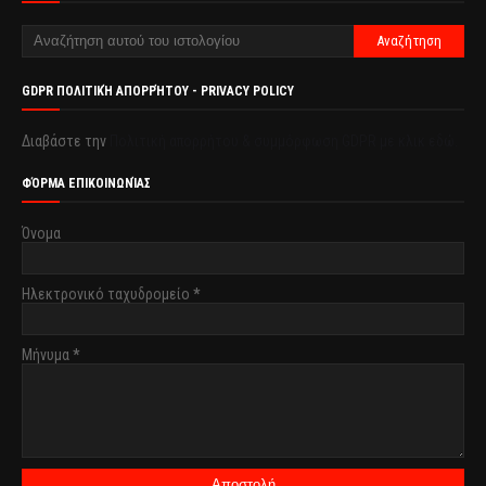
GDPR ΠΟΛΙΤΙΚΉ ΑΠΟΡΡΉΤΟΥ - PRIVACY POLICY
Διαβάστε την
Πολιτική απορρήτου & συμμόρφωση GDPR με κλικ εδώ.
ΦΌΡΜΑ ΕΠΙΚΟΙΝΩΝΊΑΣ
Όνομα
Ηλεκτρονικό ταχυδρομείο
*
Μήνυμα
*