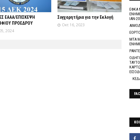
ΕΦΚΑ 
ΕΝΗΜΕ
ΕΣ ΕΑΑΑ/ΕΠΙΣΚΕΨΗ
Συγχαρητήρια για την Εκλογή
ΙΑΝ-20
ΦΙΟΥ ΠΡΟΕΔΡΟΥ
Οκτ 16, 2023
ΑΙΜΟΔ
05, 2024
ΕΟΡΤΟ
ΜΤΑ Μ
ΕΝΗΜ
ΡΑΝΤΕ
ΟΔΗΓΙ
ΤΑΥΤΟ
ΚΑΡΤΩ
ΕΙΣΟΔ
ΚΕΔ
FA
ΚΟΙ