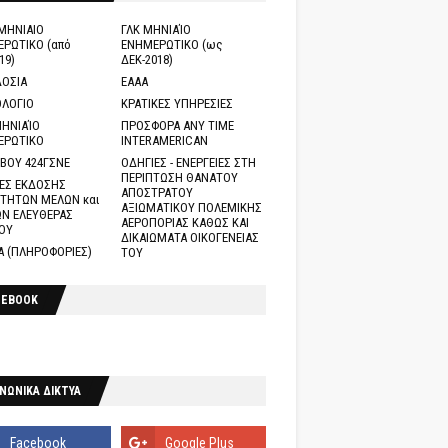
ΜΗΝΙΑΙΟ
ΓΛΚ ΜΗΝΙΑΊΟ
ΡΩΤΙΚΟ (από
ΕΝΗΜΕΡΩΤΙΚΟ (ως
19)
ΔΕΚ-2018)
ΟΣΙΑ
ΕΑΑΑ
ΛΟΓΙΟ
ΚΡΑΤΙΚΕΣ ΥΠΗΡΕΣΙΕΣ
ΗΝΙΑΊΟ
ΠΡΟΣΦΟΡΑ ANY TIME
ΕΡΩΤΙΚΟ
INTERAMERICAN
ΒΟΥ 424ΓΣΝΕ
ΟΔΗΓΙΕΣ - ΕΝΕΡΓΕΙΕΣ ΣΤΗ
ΠΕΡΙΠΤΩΣΗ ΘΑΝΑΤΟΥ
ΕΣ ΕΚΔΟΣΗΣ
ΑΠΟΣΤΡΑΤΟΥ
ΤΗΤΩΝ ΜΕΛΩΝ και
ΑΞΙΩΜΑΤΙΚΟΥ ΠΟΛΕΜΙΚΗΣ
Ν ΕΛΕΥΘΕΡΑΣ
ΑΕΡΟΠΟΡΙΑΣ ΚΑΘΩΣ ΚΑΙ
ΟΥ
ΔΙΚΑΙΩΜΑΤΑ ΟΙΚΟΓΕΝΕΙΑΣ
Α (ΠΛΗΡΟΦΟΡΙΕΣ)
ΤΟΥ
CEBOOK
ΝΩΝΙΚΑ ΔΙΚΤΥΑ