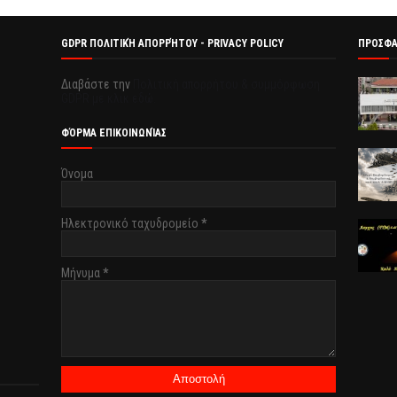
GDPR ΠΟΛΙΤΙΚΉ ΑΠΟΡΡΉΤΟΥ - PRIVACY POLICY
ΠΡΟΣΦ
Διαβάστε την
Πολιτική απορρήτου & συμμόρφωση
GDPR με κλικ εδώ.
ΦΌΡΜΑ ΕΠΙΚΟΙΝΩΝΊΑΣ
Όνομα
Ηλεκτρονικό ταχυδρομείο
*
Μήνυμα
*