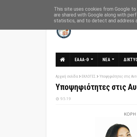
Αρχική
Σχετικά
Επικοινωνία
This site uses cookies from Google to d
are shared with Google along with perf
statistics, and to detect and address 
ΕΑΑΑ-Θ
ΝΕΑ
ΔΙΚΤΥΟ
Αρχική σελίδα
ΕΚΛΟΓΕΣ
Υποψηφιότητες στις Αυτ
Υποψηφιότητες στις Αυ
9.5.19
ΚΟΡΗ 