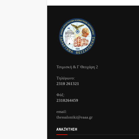
Τσιμισκή & Γ Θεοχάρη 2
Τηλέφωνo:
2310 261321
Φάξ:
2310264459
email:
thessaloniki@eaaa.gr
ΑΝΑΖΉΤΗΣΗ