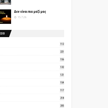
Δεν είναι πια μαζί μας
15.7.26
ΧΕΙΟ
112
221
156
132
121
154
117
218
205