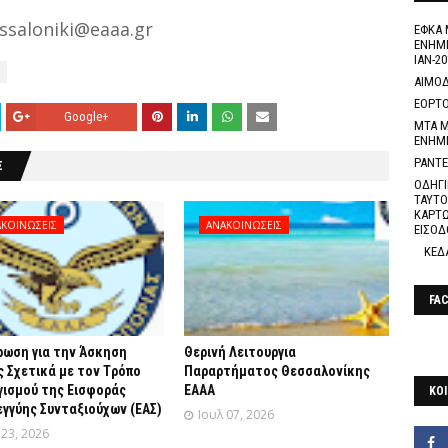
ssaloniki@eaaa.gr
ΕΦΚΑ 
ΕΝΗΜΕ
ΙΑΝ-20
ΑΙΜΟΔ
ΕΟΡΤΟ
Google+
ΜΤΑ Μ
ΕΝΗΜ
ΡΑΝΤΕ
Σ
ΟΔΗΓΙ
ΤΑΥΤΟ
ΚΑΡΤΩ
ΚΟΙΝΩΣΕΙΣ
ΑΝΑΚΟΙΝΩΣΕΙΣ
ΕΙΣΟΔ
ΚΕΔ
FA
ρωση για την Άσκηση
Θερινή Λειτουργια
 Σχετικά με τον Tρόπο
Παραρτήματος Θεσσαλονίκης
γισμού της Εισφοράς
ΕΑΑΑ
ΚΟΙ
γγύης Συνταξιούχων (ΕΑΣ)
Ιουλ 07, 2026
 23, 2026