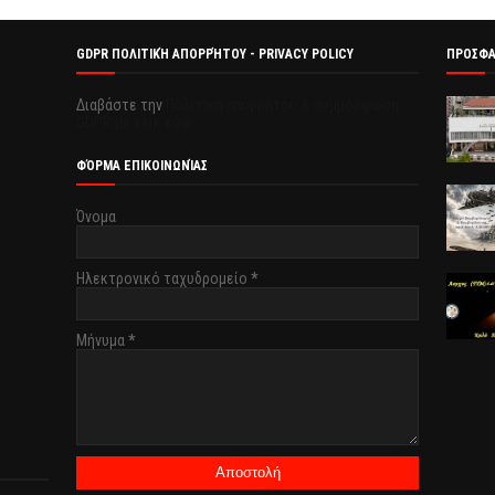
GDPR ΠΟΛΙΤΙΚΉ ΑΠΟΡΡΉΤΟΥ - PRIVACY POLICY
ΠΡΟΣΦ
Διαβάστε την
Πολιτική απορρήτου & συμμόρφωση
GDPR με κλικ εδώ.
ΦΌΡΜΑ ΕΠΙΚΟΙΝΩΝΊΑΣ
Όνομα
Ηλεκτρονικό ταχυδρομείο
*
Μήνυμα
*