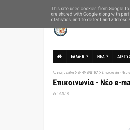
Αρχική
Σχετικά
Επικοινωνία
This site uses cookies from Google to d
are shared with Google along with perf
statistics, and to detect and address 
ΕΑΑΑ-Θ
ΝΕΑ
ΔΙΚΤΥΟ
Αρχική σελίδα
ΕΝΗΜΕΡΩΤΙΚΑ
Επικοινωνία - Νέο e
Επικοινωνία - Νέο e-ma
16.5.19