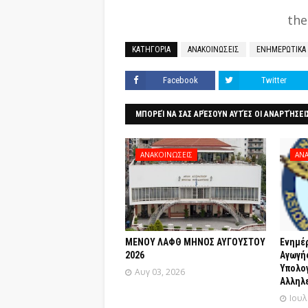
the
ΚΑΤΗΓΟΡΙΑ
ΑΝΑΚΟΙΝΩΣΕΙΣ
ΕΝΗΜΕΡΩΤΙΚΑ
Facebook
Twitter
ΜΠΟΡΕΊ ΝΑ ΣΑΣ ΑΡΈΣΟΥΝ ΑΥΤΈΣ ΟΙ ΑΝΑΡΤΉΣΕΙ
ΑΝΑΚΟΙΝΩΣΕΙΣ
ΑΝΑ
ΜΕΝΟΥ ΛΑΦΘ ΜΗΝΟΣ ΑΥΓΟΥΣΤΟΥ
Ενημέ
2026
Αγωγής
Yπολο
Αυγ 03, 2026
Αλληλε
Ιουλ