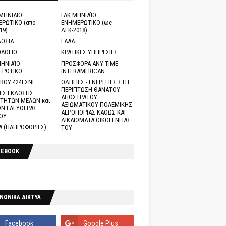
ΜΗΝΙΑΙΟ
ΓΛΚ ΜΗΝΙΑΊΟ
ΡΩΤΙΚΟ (από
ΕΝΗΜΕΡΩΤΙΚΟ (ως
19)
ΔΕΚ-2018)
ΟΣΙΑ
ΕΑΑΑ
ΛΟΓΙΟ
ΚΡΑΤΙΚΕΣ ΥΠΗΡΕΣΙΕΣ
ΗΝΙΑΊΟ
ΠΡΟΣΦΟΡΑ ANY TIME
ΕΡΩΤΙΚΟ
INTERAMERICAN
ΒΟΥ 424ΓΣΝΕ
ΟΔΗΓΙΕΣ - ΕΝΕΡΓΕΙΕΣ ΣΤΗ
ΠΕΡΙΠΤΩΣΗ ΘΑΝΑΤΟΥ
ΕΣ ΕΚΔΟΣΗΣ
ΑΠΟΣΤΡΑΤΟΥ
ΤΗΤΩΝ ΜΕΛΩΝ και
ΑΞΙΩΜΑΤΙΚΟΥ ΠΟΛΕΜΙΚΗΣ
Ν ΕΛΕΥΘΕΡΑΣ
ΑΕΡΟΠΟΡΙΑΣ ΚΑΘΩΣ ΚΑΙ
ΟΥ
ΔΙΚΑΙΩΜΑΤΑ ΟΙΚΟΓΕΝΕΙΑΣ
Α (ΠΛΗΡΟΦΟΡΙΕΣ)
ΤΟΥ
CEBOOK
ΝΩΝΙΚΑ ΔΙΚΤΥΑ