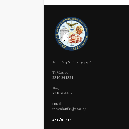
Τσιμισκή & Γ Θεοχάρη 2
Τηλέφωνo:
2310 261321
Φάξ:
2310264459
email:
thessaloniki@eaaa.gr
ΑΝΑΖΉΤΗΣΗ