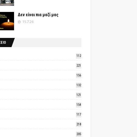
Δεν είναι πια μαζί μας
15.7.26
ΧΕΙΟ
112
221
156
132
121
154
117
218
205