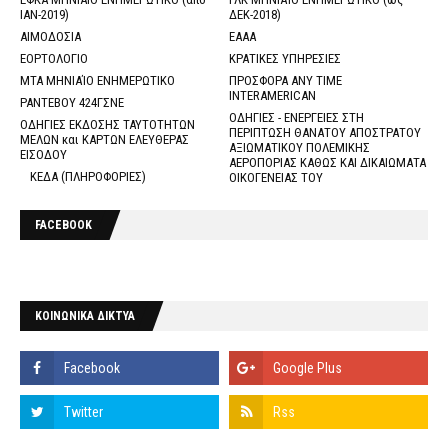
ΙΑΝ-2019)
ΔΕΚ-2018)
ΑΙΜΟΔΟΣΙΑ
ΕΑΑΑ
ΕΟΡΤΟΛΟΓΙΟ
ΚΡΑΤΙΚΕΣ ΥΠΗΡΕΣΙΕΣ
ΜΤΑ ΜΗΝΙΑΊΟ ΕΝΗΜΕΡΩΤΙΚΟ
ΠΡΟΣΦΟΡΑ ANY TIME
INTERAMERICAN
ΡΑΝΤΕΒΟΥ 424ΓΣΝΕ
ΟΔΗΓΙΕΣ - ΕΝΕΡΓΕΙΕΣ ΣΤΗ
ΟΔΗΓΙΕΣ ΕΚΔΟΣΗΣ ΤΑΥΤΟΤΗΤΩΝ
ΠΕΡΙΠΤΩΣΗ ΘΑΝΑΤΟΥ ΑΠΟΣΤΡΑΤΟΥ
ΜΕΛΩΝ και ΚΑΡΤΩΝ ΕΛΕΥΘΕΡΑΣ
ΑΞΙΩΜΑΤΙΚΟΥ ΠΟΛΕΜΙΚΗΣ
ΕΙΣΟΔΟΥ
ΑΕΡΟΠΟΡΙΑΣ ΚΑΘΩΣ ΚΑΙ ΔΙΚΑΙΩΜΑΤΑ
ΚΕΔΑ (ΠΛΗΡΟΦΟΡΙΕΣ)
ΟΙΚΟΓΕΝΕΙΑΣ ΤΟΥ
FACEBOOK
ΚΟΙΝΩΝΙΚΑ ΔΙΚΤΥΑ