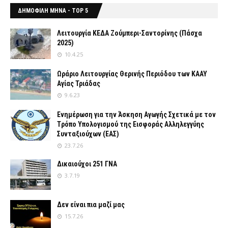
ΔΗΜΟΦΙΛΗ ΜΗΝΑ - TOP 5
Λειτουργία ΚΕΔΑ Ζούμπερι-Σαντορίνης (Πάσχα
2025)
10.4.25
Ωράριο Λειτουργίας Θερινής Περιόδου των ΚΑΑΥ
Αγίας Τριάδας
9.6.23
Ενημέρωση για την Άσκηση Αγωγής Σχετικά με τον
Tρόπο Yπολογισμού της Εισφοράς Αλληλεγγύης
Συνταξιούχων (ΕΑΣ)
23.7.26
Δικαιούχοι 251 ΓΝΑ
3.7.19
Δεν είναι πια μαζί μας
15.7.26