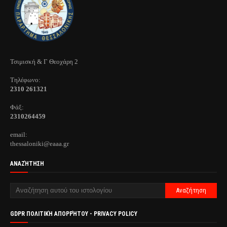
Τσιμισκή & Γ Θεοχάρη 2
Τηλέφωνo:
2310 261321
Φάξ:
2310264459
email:
thessaloniki@eaaa.gr
ΑΝΑΖΉΤΗΣΗ
GDPR ΠΟΛΙΤΙΚΉ ΑΠΟΡΡΉΤΟΥ - PRIVACY POLICY