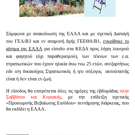
Σύμφωνα με ανακοίνωση της ΕΑΑΑ και με σχετική Διαταγή
του ΓΕΑ/Β3 και εν αναμονή Δγής ΓΕΕΘΑ/Β1,
εγκρίθηκε το
αίτημα της ΕΑΑΑ
για
είσοδο στα ΚΕΔΑ προς λήψη λουτρού
και φαγητού (όχι παραθερισμού), των τέκνων των ε.α.
στρατιωτικών που έχουν ηλικία άνω τνω 25 ετών, ανεξαρτήτως
εάν ο/η δικαιούχος Στρατιωτικός ή η/ο σύζυγος αυτού/αυτής
είναι ή δεν είναι εν ζωή
.
Η είσοδος θα επιτρέπεται όλες τις ημέρες της εβδομάδας
πλην
Σαββάτου και Κυριακής
,
με την επίδειξη σχετικής
«Προσωρινής Βεβαίωσης Εισόδου» πεντάμηνης διάρκειας, που
θα εκδίδει η ΕΑΑΑ
.