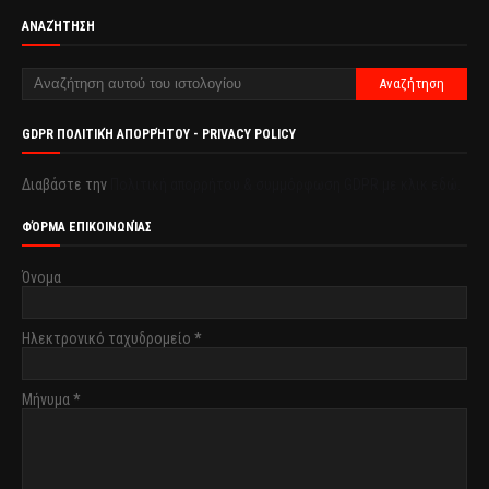
ΑΝΑΖΉΤΗΣΗ
GDPR ΠΟΛΙΤΙΚΉ ΑΠΟΡΡΉΤΟΥ - PRIVACY POLICY
Διαβάστε την
Πολιτική απορρήτου & συμμόρφωση GDPR με κλικ εδώ.
ΦΌΡΜΑ ΕΠΙΚΟΙΝΩΝΊΑΣ
Όνομα
Ηλεκτρονικό ταχυδρομείο
*
Μήνυμα
*