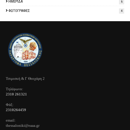
ΗΜΕΡΙΔΑ
6
ΦΩΤΟΓΡΑΦΙΕΣ
4
Τσιμισκή & Γ Θεοχάρη 2
Τηλέφωνo:
2310 261321
Φάξ:
2310264459
email:
thessaloniki@eaaa.gr