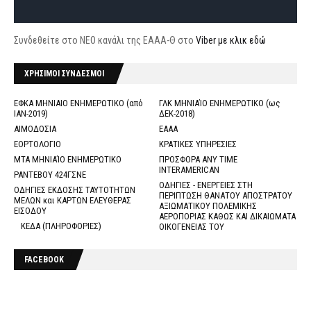
Συνδεθείτε στο ΝΕΟ κανάλι της ΕΑΑΑ-Θ στο
Viber με κλικ εδώ
ΧΡΗΣΙΜΟΙ ΣΥΝΔΕΣΜΟΙ
ΕΦΚΑ ΜΗΝΙΑΙΟ ΕΝΗΜΕΡΩΤΙΚΟ (από
ΓΛΚ ΜΗΝΙΑΊΟ ΕΝΗΜΕΡΩΤΙΚΟ (ως
ΙΑΝ-2019)
ΔΕΚ-2018)
ΑΙΜΟΔΟΣΙΑ
ΕΑΑΑ
ΕΟΡΤΟΛΟΓΙΟ
ΚΡΑΤΙΚΕΣ ΥΠΗΡΕΣΙΕΣ
ΜΤΑ ΜΗΝΙΑΊΟ ΕΝΗΜΕΡΩΤΙΚΟ
ΠΡΟΣΦΟΡΑ ANY TIME
INTERAMERICAN
ΡΑΝΤΕΒΟΥ 424ΓΣΝΕ
ΟΔΗΓΙΕΣ - ΕΝΕΡΓΕΙΕΣ ΣΤΗ
ΟΔΗΓΙΕΣ ΕΚΔΟΣΗΣ ΤΑΥΤΟΤΗΤΩΝ
ΠΕΡΙΠΤΩΣΗ ΘΑΝΑΤΟΥ ΑΠΟΣΤΡΑΤΟΥ
ΜΕΛΩΝ και ΚΑΡΤΩΝ ΕΛΕΥΘΕΡΑΣ
ΑΞΙΩΜΑΤΙΚΟΥ ΠΟΛΕΜΙΚΗΣ
ΕΙΣΟΔΟΥ
ΑΕΡΟΠΟΡΙΑΣ ΚΑΘΩΣ ΚΑΙ ΔΙΚΑΙΩΜΑΤΑ
ΚΕΔΑ (ΠΛΗΡΟΦΟΡΙΕΣ)
ΟΙΚΟΓΕΝΕΙΑΣ ΤΟΥ
FACEBOOK