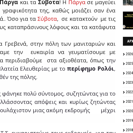
Πάργα
και τα
Σύβοτα
! Η
Πάργα
σε μαγεύει
 γραφικότητα της, καθώς μοιάζει σαν ένα
.. Όσο για τα
Σύβοτα
, σε κατακτ
o
ύν µε τις
ους καταπράσινους λόφους και τα κατάφυτα
ΑΡ
 Γρεβενά, στην πόλη των μανιταριών και
αμε την ευκαιρία να γευματίσουμε με
2026
να περιδιαβούμε στα αξιοθέατα, όπως
την
2025
Πλατεία Ελευθερίας με το
περίφημο Ρολόι
,
2024
θέν της πόλης.
2023
 φάνηκε πολύ σύντομος, συζητώντας για το
2022
αλλάσσοντας απόψεις και κυρίως ζητώντας
2021
η τουλάχιστον μιας ακόμη εκδρομής μέχρι
2020
2019
2018
Τ.Σ. ευχαριστούμε τους εκδρομείς για την