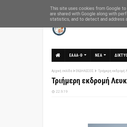
Αρχική
Σχετικά
Επικοινωνία
This site uses cookies from Google to d
are shared with Google along with perf
statistics, and to detect and address 
ΕΑΑΑ-Θ
ΝΕΑ
ΔΙΚΤΥΟ
Αρχική σελίδα
ΕΚΔΗΛΩΣΕΙΣ
Τριήμερη εκδρομή Λε
Τριήμερη εκδρομή Λευκά
22.9.19