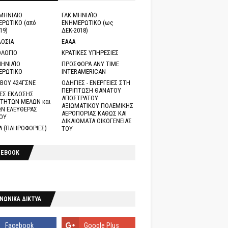
ΜΗΝΙΑΙΟ
ΓΛΚ ΜΗΝΙΑΊΟ
ΡΩΤΙΚΟ (από
ΕΝΗΜΕΡΩΤΙΚΟ (ως
19)
ΔΕΚ-2018)
ΟΣΙΑ
ΕΑΑΑ
ΛΟΓΙΟ
ΚΡΑΤΙΚΕΣ ΥΠΗΡΕΣΙΕΣ
ΗΝΙΑΊΟ
ΠΡΟΣΦΟΡΑ ANY TIME
ΕΡΩΤΙΚΟ
INTERAMERICAN
ΒΟΥ 424ΓΣΝΕ
ΟΔΗΓΙΕΣ - ΕΝΕΡΓΕΙΕΣ ΣΤΗ
ΠΕΡΙΠΤΩΣΗ ΘΑΝΑΤΟΥ
ΕΣ ΕΚΔΟΣΗΣ
ΑΠΟΣΤΡΑΤΟΥ
ΤΗΤΩΝ ΜΕΛΩΝ και
ΑΞΙΩΜΑΤΙΚΟΥ ΠΟΛΕΜΙΚΗΣ
Ν ΕΛΕΥΘΕΡΑΣ
ΑΕΡΟΠΟΡΙΑΣ ΚΑΘΩΣ ΚΑΙ
ΟΥ
ΔΙΚΑΙΩΜΑΤΑ ΟΙΚΟΓΕΝΕΙΑΣ
Α (ΠΛΗΡΟΦΟΡΙΕΣ)
ΤΟΥ
CEBOOK
ΝΩΝΙΚΑ ΔΙΚΤΥΑ