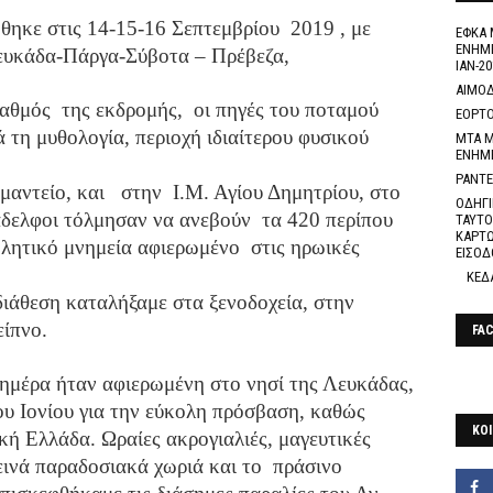
ηκε στις 14-15-16 Σεπτεμβρίου 2019 , με
ΕΦΚΑ 
ΕΝΗΜΕ
ευκάδα-Πάργα-Σύβοτα – Πρέβεζα,
ΙΑΝ-20
ΑΙΜΟΔ
θμός της εκδρομής, οι πηγές του ποταμού
ΕΟΡΤΟ
 τη μυθολογία, περιοχή ιδιαίτερου φυσικού
ΜΤΑ Μ
ΕΝΗΜ
ΡΑΝΤΕ
αντείο, και στην Ι.Μ. Αγίου Δημητρίου, στο
ΟΔΗΓΙ
δελφοι τόλμησαν να ανεβούν τα 420 περίπου
ΤΑΥΤΟ
ΚΑΡΤΩ
βλητικό μνημεία αφιερωμένο στις ηρωικές
ΕΙΣΟΔ
ΚΕΔ
διάθεση καταλήξαμε στα ξενοδοχεία, στην
είπνο.
FA
ημέρα ήταν αφιερωμένη στο νησί της Λευκάδας,
του Ιονίου για την εύκολη πρόσβαση, καθώς
ΚΟΙ
κή Ελλάδα. Ωραίες ακρογιαλιές, μαγευτικές
ρεινά παραδοσιακά χωριά και το πράσινο