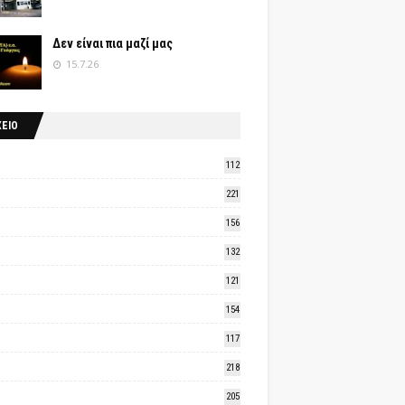
Δεν είναι πια μαζί μας
15.7.26
ΧΕΙΟ
112
221
156
132
121
154
117
218
205