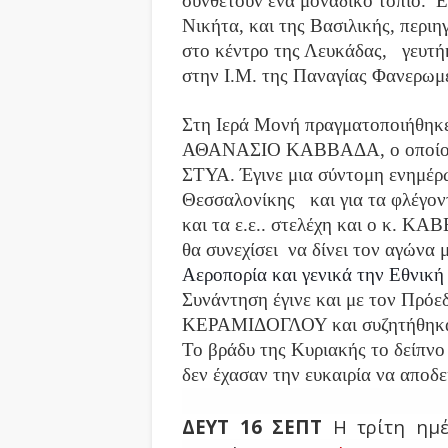
συνθέτουν ένα μοναδικό τοπίο.
Επ
Νικήτα, και της Βασιλικής, περι
στο κέντρο της Λευκάδας, γευτήκ
στην Ι.Μ. της Παναγίας Φανερωμ
Στη Ιερά Μονή πραγματοποιήθηκ
ΑΘΑΝΑΣΙΟ ΚΑΒΒΑΔΑ, ο οποίος ε
ΣΤΥΑ. Έγινε μια σύντομη ενημέρω
Θεσσαλονίκης και για τα φλέγον
και τα ε.ε.. στελέχη και ο κ. Κ
θα συνεχίσει να δίνει τον αγώνα
Αεροπορία και γενικά την Εθνική
Συνάντηση έγινε και με τον Πρόε
ΚΕΡΑΜΙΔΟΓΛΟΥ και συζητήθηκαν
Το βράδυ της Κυριακής το δείπνο 
δεν έχασαν την ευκαιρία να αποδ
ΔΕΥΤ 16 ΣΕΠΤ
Η τρίτη ημ