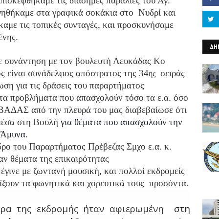
ισκεφθήκαμε τις διάσημες παραλίες του Αγ.
ηγηθήκαμε στα γραφικά σοκάκια στο Νυδρί και
αμε τις τοπικές συνταγές, και προσκυνήσαμε
ένης.
ΔΗ
ε συνάντηση με τον βουλευτή Λευκάδας Κο
ίναι συνάδελφος απόστρατος της 34
σειράς
ης
ση για τις δράσεις του παραρτήματος
τα προβλήματα που απασχολούν τόσο τα ε.α. όσο
ΑΒΒΑΔΑΣ από την πλευρά του μας διαβεβαίωσε ότι
 μέσα στη Βουλή
για θέματα που απασχολούν την
 Άμυνα.
δρο του Παραρτήματος Πρέβεζας Σμχο ε.α. κ.
 θέματα της επικαιρότητας
έγινε με ζωντανή μουσική, και πολλοί εκδρομείς
είξουν τα φωνητικά και χορευτικά τους προσόντα.
έρα της εκδρομής ήταν αφιερωμένη
στη