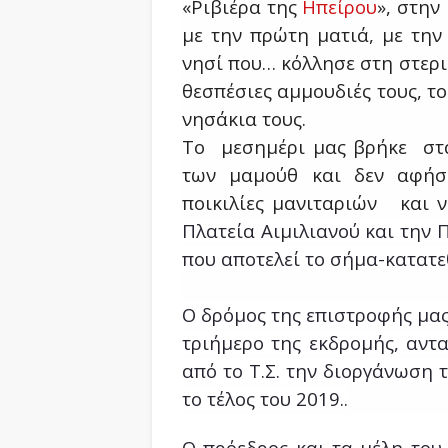
«Ριβιέρα της
Ηπείρου
», στην
µε την πρώτη µατιά, με την
νησί που… κόλλησε στη στεριά
θεσπέσιες αµµουδιές τους, τ
νησάκια τους.
Το μεσημέρι μας βρήκε στα
των μαμούθ και δεν αφήσ
ποικιλίες μανιταριών και 
Πλατεία Αιμιλιανού και την 
που αποτελεί το σήμα-κατατε
Ο δρόμος της επιστροφής μας
τριήμερο της εκδρομής, αντ
από το Τ.Σ. την διοργάνωσ
το τέλος του 2019..
Ο πρόεδρος και τα μέλη του 