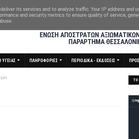
eliver its services and to analyze traffic. Your IP address and 
ormance and security metrics to ensure quality of service, gen
abuse.
ΕΝΩΣΗ ΑΠΟΣΤΡΑΤΩΝ ΑΞΙΩΜΑΤΙΚΩΝ
ΠΑΡΑΡΤΗΜΑ ΘΕΣΣΑΛΟΝΙ
 ΥΓΕΙΑΣ
ΠΛΗΡΟΦΟΡΙΕΣ
ΠΕΡΙΟΔΙΚΑ - ΕΚΔΟΣΕΙΣ
ΠΡΟ
εχών
ΤΟ 