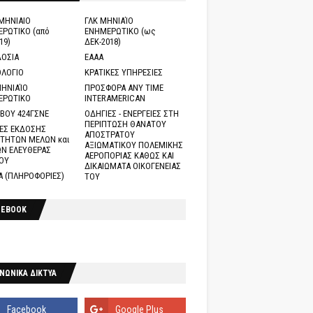
ΜΗΝΙΑΙΟ
ΓΛΚ ΜΗΝΙΑΊΟ
ΡΩΤΙΚΟ (από
ΕΝΗΜΕΡΩΤΙΚΟ (ως
19)
ΔΕΚ-2018)
ΟΣΙΑ
ΕΑΑΑ
ΛΟΓΙΟ
ΚΡΑΤΙΚΕΣ ΥΠΗΡΕΣΙΕΣ
ΗΝΙΑΊΟ
ΠΡΟΣΦΟΡΑ ANY TIME
ΕΡΩΤΙΚΟ
INTERAMERICAN
ΒΟΥ 424ΓΣΝΕ
ΟΔΗΓΙΕΣ - ΕΝΕΡΓΕΙΕΣ ΣΤΗ
ΠΕΡΙΠΤΩΣΗ ΘΑΝΑΤΟΥ
ΕΣ ΕΚΔΟΣΗΣ
ΑΠΟΣΤΡΑΤΟΥ
ΤΗΤΩΝ ΜΕΛΩΝ και
ΑΞΙΩΜΑΤΙΚΟΥ ΠΟΛΕΜΙΚΗΣ
Ν ΕΛΕΥΘΕΡΑΣ
ΑΕΡΟΠΟΡΙΑΣ ΚΑΘΩΣ ΚΑΙ
ΟΥ
ΔΙΚΑΙΩΜΑΤΑ ΟΙΚΟΓΕΝΕΙΑΣ
Α (ΠΛΗΡΟΦΟΡΙΕΣ)
ΤΟΥ
CEBOOK
ΝΩΝΙΚΑ ΔΙΚΤΥΑ