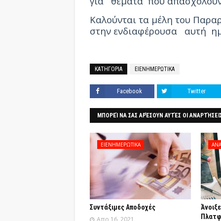
για
θέματα
που απασχολούν 
Καλούνται
τα μέλη του Παρα
στην
ενδιαφέρουσα
αυτή ημ
ΚΑΤΗΓΟΡΙΑ
ΕΙΕΝΗΜΕΡΩΤΙΚΑ
Facebook
Twitter
ΜΠΟΡΕΊ ΝΑ ΣΑΣ ΑΡΈΣΟΥΝ ΑΥΤΈΣ ΟΙ ΑΝΑΡΤΉΣΕΙ
ΕΙΕΝΗΜΕΡΩΤΙΚΑ
ΑΝΑ
Συντάξιμες Αποδοχές
Άνοιξε
Πλατφ
Απρ 16, 2021