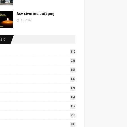
Δεν είναι πια μαζί μας
15.7.26
ΧΕΙΟ
112
221
156
132
121
154
117
218
205