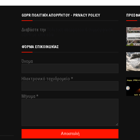
GDPR ΠΟΛΙΤΙΚΉ ΑΠΟΡΡΉΤΟΥ - PRIVACY POLICY
ΠΡΟΣΦ
Διαβάστε την
Πολιτική απορρήτου & συμμόρφωση
GDPR με κλικ εδώ.
ΦΌΡΜΑ ΕΠΙΚΟΙΝΩΝΊΑΣ
Όνομα
Ηλεκτρονικό ταχυδρομείο
*
Μήνυμα
*