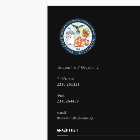
Τσιμισκή & Γ Θεοχάρη 2
Τηλέφωνo:
2310 261321
Φάξ:
2310264459
email:
thessaloniki@eaaa.gr
ΑΝΑΖΉΤΗΣΗ