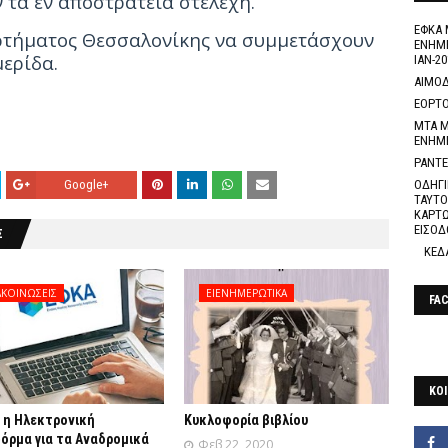
τα εν αποστρατεία στελέχη.
ΕΦΚΑ 
ρτήματος Θεσσαλονίκης να συμμετάσχουν
ΕΝΗΜΕ
ερίδα.
ΙΑΝ-20
ΑΙΜΟΔ
ΕΟΡΤΟ
ΜΤΑ Μ
ΕΝΗΜ
ΡΑΝΤΕ
Google+
ΟΔΗΓΙ
ΤΑΥΤΟ
ΚΑΡΤΩ
ΕΙΣΟΔ
Σ
ΚΕΔ
ΚΟΙΝΩΣΕΙΣ
ΕΙΕΝΗΜΕΡΩΤΙΚΑ
FA
ΚΟΙ
 η Ηλεκτρονική
Κυκλοφορία βιβλίου
όρμα για τα Αναδρομικά
Φεβ 22, 2020