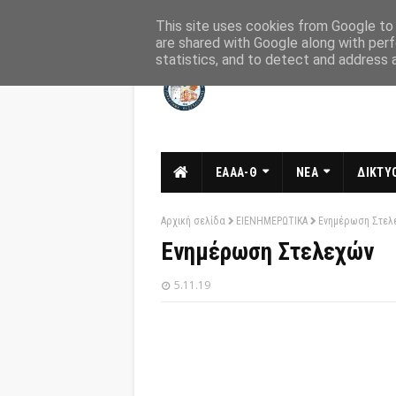
Αρχική
Σχετικά
Επικοινωνία
This site uses cookies from Google to d
are shared with Google along with perf
statistics, and to detect and address 
ΕΑΑΑ-Θ
ΝΕΑ
ΔΙΚΤΥΟ
Αρχική σελίδα
ΕΙΕΝΗΜΕΡΩΤΙΚΑ
Ενημέρωση Στελ
Ενημέρωση Στελεχών
5.11.19