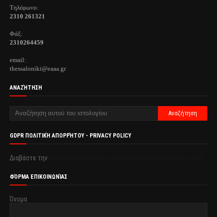
Τηλέφωνo:
2310 261321
Φάξ:
2310264459
email:
thessaloniki@eaaa.gr
ΑΝΑΖΉΤΗΣΗ
GDPR ΠΟΛΙΤΙΚΉ ΑΠΟΡΡΉΤΟΥ - PRIVACY POLICY
Διαβάστε την
Πολιτική απορρήτου & συμμόρφωση GDPR με κλικ εδώ.
ΦΌΡΜΑ ΕΠΙΚΟΙΝΩΝΊΑΣ
Όνομα