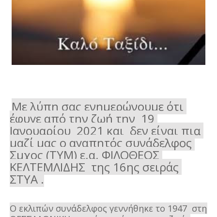
Με λύπη σας ενημερώνουμε ότι 
έφυγε από την ζωή την  19 
Ιανουαρίου  2021 και  δεν είναι πια 
μαζί μας ο αγαπητός συνάδελφος 
Σμχος (ΤΥΜ)
 ε.α.
 ΦΙΛΟΘΕΟΣ 
ΚΕΛΤΕΜΛΙΔΗΣ  της 16ης σειράς 
ΣΤΥΑ .
Ο εκλιπών συνάδελφος γεννήθηκε το 1947  στη  