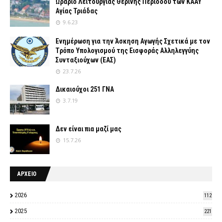
Ωράριο Λειτουργίας Θερινής Περιόδου των ΚΑΑΥ
Αγίας Τριάδας
9.6.23
Ενημέρωση για την Άσκηση Αγωγής Σχετικά με τον
Tρόπο Yπολογισμού της Εισφοράς Αλληλεγγύης
Συνταξιούχων (ΕΑΣ)
23.7.26
Δικαιούχοι 251 ΓΝΑ
3.7.19
Δεν είναι πια μαζί μας
15.7.26
ΑΡΧΕΙΟ
2026
112
2025
221