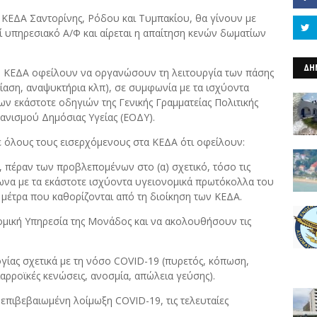
 ΚΕΔΑ Σαντορίνης, Ρόδου και Τυμπακίου, θα γίνουν με
ί υπηρεσιακό Α/Φ και αίρεται η απαίτηση κενών δωματίων
ΔΗ
ων ΚΕΔΑ οφείλουν να οργανώσουν τη λειτουργία των πάσης
αση, αναψυκτήρια κλπ), σε συμφωνία με τα ισχύοντα
ων εκάστοτε οδηγιών της Γενικής Γραμματείας Πολιτικής
γανισμού Δημόσιας Υγείας (ΕΟΔΥ).
ε όλους τους εισερχόμενους στα ΚΕΔΑ ότι οφείλουν:
 πέραν των προβλεπομένων στο (α) σχετικό, τόσο τις
φωνα με τα εκάστοτε ισχύοντα υγειονομικά πρωτόκολλα του
ι μέτρα που καθορίζονται από τη διοίκηση των ΚΕΔΑ.
μική Υπηρεσία της Μονάδος και να ακολουθήσουν τις
ας σχετικά με τη νόσο COVID-19 (πυρετός, κόπωση,
ιαρροϊκές κενώσεις, ανοσμία, απώλεια γεύσης).
πιβεβαιωμένη λοίμωξη COVID-19, τις τελευταίες