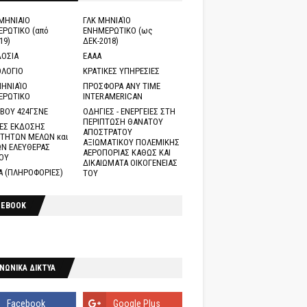
ΜΗΝΙΑΙΟ
ΓΛΚ ΜΗΝΙΑΊΟ
ΡΩΤΙΚΟ (από
ΕΝΗΜΕΡΩΤΙΚΟ (ως
19)
ΔΕΚ-2018)
ΟΣΙΑ
ΕΑΑΑ
ΛΟΓΙΟ
ΚΡΑΤΙΚΕΣ ΥΠΗΡΕΣΙΕΣ
ΗΝΙΑΊΟ
ΠΡΟΣΦΟΡΑ ANY TIME
ΕΡΩΤΙΚΟ
INTERAMERICAN
ΒΟΥ 424ΓΣΝΕ
ΟΔΗΓΙΕΣ - ΕΝΕΡΓΕΙΕΣ ΣΤΗ
ΠΕΡΙΠΤΩΣΗ ΘΑΝΑΤΟΥ
ΕΣ ΕΚΔΟΣΗΣ
ΑΠΟΣΤΡΑΤΟΥ
ΤΗΤΩΝ ΜΕΛΩΝ και
ΑΞΙΩΜΑΤΙΚΟΥ ΠΟΛΕΜΙΚΗΣ
Ν ΕΛΕΥΘΕΡΑΣ
ΑΕΡΟΠΟΡΙΑΣ ΚΑΘΩΣ ΚΑΙ
ΟΥ
ΔΙΚΑΙΩΜΑΤΑ ΟΙΚΟΓΕΝΕΙΑΣ
Α (ΠΛΗΡΟΦΟΡΙΕΣ)
ΤΟΥ
CEBOOK
ΝΩΝΙΚΑ ΔΙΚΤΥΑ