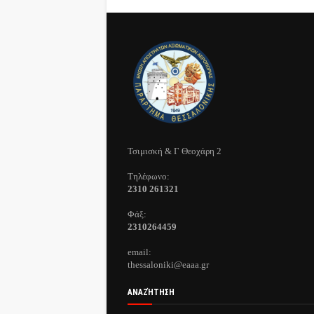
Τσιμισκή & Γ Θεοχάρη 2
Τηλέφωνo:
2310 261321
Φάξ:
2310264459
email:
thessaloniki@eaaa.gr
ΑΝΑΖΉΤΗΣΗ