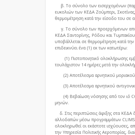
β. Το σύνολο των εισερχομένων (παραθ
ευκολιών των ΚΕΔΑ Ζούμπερι, Σκοτίνας,
θερμομέτρηση κατά την είσοδο του σε 
γ. Το σύνολο των προερχόμενων από τ
ΚΕΔΑ Σαντορίνης, Ρόδου και Τυμπακίου 
υποβάλλεται σε θερμομέτρηση κατά την 
επιδεικνύει ένα (1) εκ των κατωτέρω:
(1) Πιστοποιητικό ολοκλήρωσης εμβο
τουλάχιστον 14 ημέρες μετά την ολοκλ
(2) Αποτέλεσμα αρνητικού μοριακού 
(3) Αποτέλεσμα αρνητικού αντιγονικού 
(4) Βεβαίωση νόσησης από τον ιό COV
μηνών.
δ. Στις περιπτώσεις άφιξης στα ΚΕΔΑ δ
αλλοδαπών μέσω προγραμμάτων CLIMS, 
ολοκληρωθεί οι εκάστοτε ισχύουσες, από
την Υπηρεσία Πολιτικής Αεροπορίας, δια