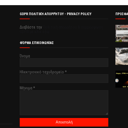
GDPR ΠΟΛΙΤΙΚΉ ΑΠΟΡΡΉΤΟΥ - PRIVACY POLICY
ΠΡΟΣΦ
Διαβάστε την
Πολιτική απορρήτου & συμμόρφωση
GDPR με κλικ εδώ.
ΦΌΡΜΑ ΕΠΙΚΟΙΝΩΝΊΑΣ
Όνομα
Ηλεκτρονικό ταχυδρομείο
*
Μήνυμα
*