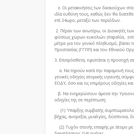
ε. Οι μετακινήσεις των δικαιούχων στα
ιδία ευθύνη τους, καθώς δεν θα διατεθε
επί 24ωρο, μεταξύ των περιόδων.
2. Πέραν των ανωτέρω, οι Διοικητές τ
φύσεως χώρων-ευκολιών (παραλία, εστί
μέτρα για τον γενικό πληθυσμό, βάσει τ
Προστασίας (ΓΓΠΠ) και του Εθνικού Ορ
3. Επιπρόσθετα, εφιστάται η προσοχή σ
α. Να τηρούν κατά την παραμονή τους,
γενικές οδηγίες ατομικής υγιεινής σύμ
ΕΟΔΥ, όσο και τις επιμέρους οδηγίες κα
β. Να ενημερώσουν άμεσα την Υγειονο
οδηγίες της σε περίπτωση:
(1) Ύπαρξης συμβατής συμπτωματολογί
βήχας, ανορεξία, μυαλγίες, δύσπνοια, δ
(2) Τυχόν στενής επαφής με άτομο με ε
δεκατέσσερις (14) ημέρες.