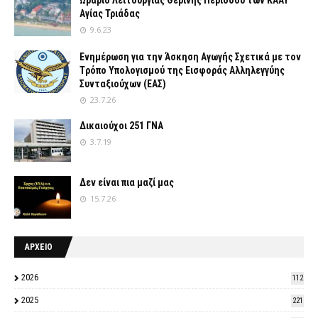
Αγίας Τριάδας
9.6.23
Ενημέρωση για την Άσκηση Αγωγής Σχετικά με τον
Tρόπο Yπολογισμού της Εισφοράς Αλληλεγγύης
Συνταξιούχων (ΕΑΣ)
23.7.26
Δικαιούχοι 251 ΓΝΑ
3.7.19
Δεν είναι πια μαζί μας
15.7.26
ΑΡΧΕΙΟ
2026
112
2025
221