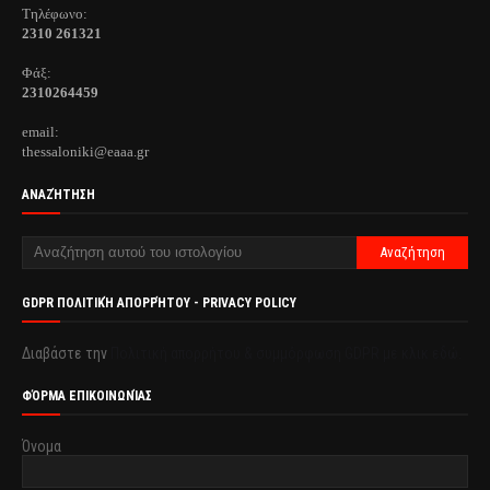
Τηλέφωνo:
2310 261321
Φάξ:
2310264459
email:
thessaloniki@eaaa.gr
ΑΝΑΖΉΤΗΣΗ
GDPR ΠΟΛΙΤΙΚΉ ΑΠΟΡΡΉΤΟΥ - PRIVACY POLICY
Διαβάστε την
Πολιτική απορρήτου & συμμόρφωση GDPR με κλικ εδώ.
ΦΌΡΜΑ ΕΠΙΚΟΙΝΩΝΊΑΣ
Όνομα