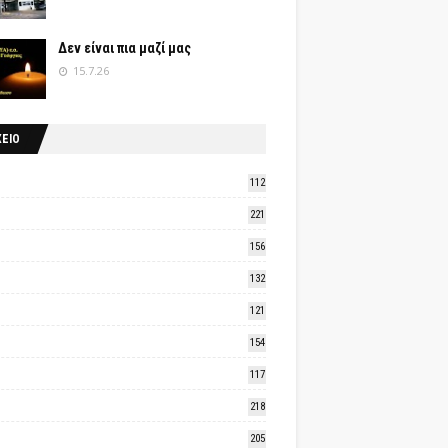
Δεν είναι πια μαζί μας
15.7.26
ΧΕΙΟ
112
221
156
132
121
154
117
218
205