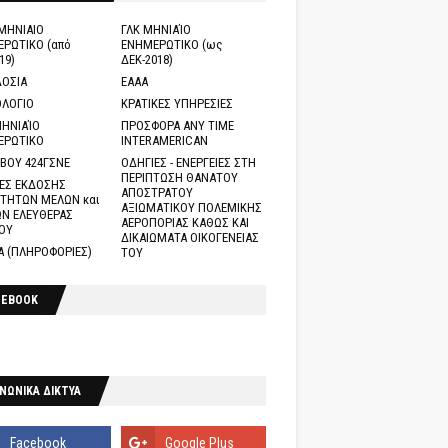
ΜΗΝΙΑΙΟ
ΓΛΚ ΜΗΝΙΑΊΟ
ΡΩΤΙΚΟ (από
ΕΝΗΜΕΡΩΤΙΚΟ (ως
19)
ΔΕΚ-2018)
ΟΣΙΑ
ΕΑΑΑ
ΛΟΓΙΟ
ΚΡΑΤΙΚΕΣ ΥΠΗΡΕΣΙΕΣ
ΗΝΙΑΊΟ
ΠΡΟΣΦΟΡΑ ANY TIME
ΕΡΩΤΙΚΟ
INTERAMERICAN
ΒΟΥ 424ΓΣΝΕ
ΟΔΗΓΙΕΣ - ΕΝΕΡΓΕΙΕΣ ΣΤΗ
ΠΕΡΙΠΤΩΣΗ ΘΑΝΑΤΟΥ
ΕΣ ΕΚΔΟΣΗΣ
ΑΠΟΣΤΡΑΤΟΥ
ΤΗΤΩΝ ΜΕΛΩΝ και
ΑΞΙΩΜΑΤΙΚΟΥ ΠΟΛΕΜΙΚΗΣ
Ν ΕΛΕΥΘΕΡΑΣ
ΑΕΡΟΠΟΡΙΑΣ ΚΑΘΩΣ ΚΑΙ
ΟΥ
ΔΙΚΑΙΩΜΑΤΑ ΟΙΚΟΓΕΝΕΙΑΣ
Α (ΠΛΗΡΟΦΟΡΙΕΣ)
ΤΟΥ
CEBOOK
ΝΩΝΙΚΑ ΔΙΚΤΥΑ