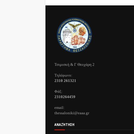
Τσιμισκή & Γ Θεοχάρη 2
Τηλέφωνo:
2310 261321
Φάξ:
2310264459
email:
thessaloniki@eaaa.gr
ΑΝΑΖΉΤΗΣΗ