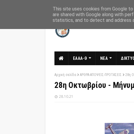
Αρχική
Σχετικά
Επικοινωνία
This site uses cookies from Google to d
are shared with Google along with perf
statistics, and to detect and address 
ΕΑΑΑ-Θ
ΝΕΑ
ΔΙΚΤΥΟ
Αρχική σελίδα
ΑΡΘΡΑ-ΑΠΟΨΕΙΣ-ΠΡΟΤΑΣΕΙΣ
28η Ο
28η Οκτωβρίου - Μήνυμ
28.10.21