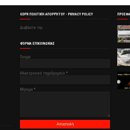
GDPR ΠΟΛΙΤΙΚΉ ΑΠΟΡΡΉΤΟΥ - PRIVACY POLICY
ΠΡΟΣΦ
Διαβάστε την
Πολιτική απορρήτου & συμμόρφωση
GDPR με κλικ εδώ.
ΦΌΡΜΑ ΕΠΙΚΟΙΝΩΝΊΑΣ
Όνομα
Ηλεκτρονικό ταχυδρομείο
*
Μήνυμα
*