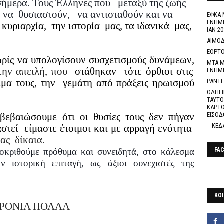
σήμερα. Τους Έλληνες που
μεταξύ της ζωής
ν να
θυσιαστούν,
να αντισταθούν και να
ΕΦΚΑ 
ΕΝΗΜΕ
 κυριαρχία,
την ιστορία μας, τα ιδανικά μας,
ΙΑΝ-20
ΑΙΜΟΔ
ΕΟΡΤΟ
ρίς να υπολογίσουν συσχετισμούς δυνάμεων,
ΜΤΑ Μ
ην απειλή, που
στάθηκαν
τότε όρθιοι στις
ΕΝΗΜ
ίμα τους, την
γεμάτη από πράξεις ηρωισμού
ΡΑΝΤΕ
ΟΔΗΓΙ
ΤΑΥΤΟ
ΚΑΡΤΩ
βεβαιώσουμε ότι οι θυσίες τους δεν πήγαν
ΕΙΣΟΔ
ΚΕΔ
αστεί
είμαστε έτοιμοι και με αρραγή ενότητα
μας
δίκαια.
ποκριθούμε πρόθυμα και συνειδητά, στο κάλεσμα
FA
ν ιστορική επιταγή, ως άξιοι συνεχιστές της
ΚΟΙ
ΡΟΝΙΑ ΠΟΛΛΑ