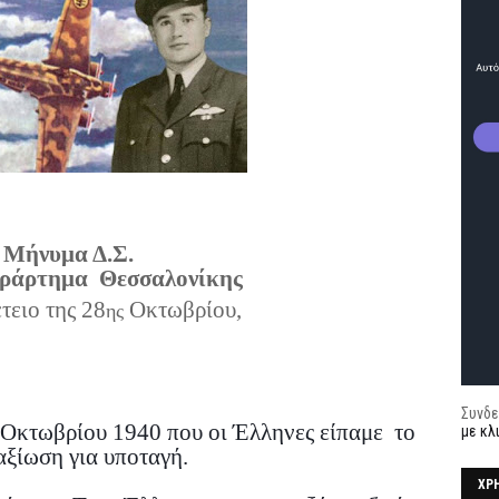
Μήνυμα Δ.Σ.
άρτημα Θεσσαλονίκης
έτειο της 28
Οκτωβρίου,
ης
Συνδε
 Οκτωβρίου 1940 που οι Έλληνες είπαμε
το
με κλ
αξίωση για υποταγή.
ΧΡ