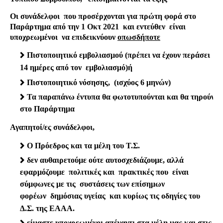
Οι συνάδελφοι
που προσέρχονται για πρώτη φορά στο
Παράρτημα από την 1 Οκτ 2021
και εντεύθεν
είναι
υποχρεωμένοι
να επιδεικνύουν
οπωσδήποτε
Πιστοποιητικό εμβολιασμού (πρέπει να έχουν περάσει
14 ημέρες από τον
εμβολιασμό)ή
Πιστοποιητικό νόσησης, (ισχύος 6 μηνών)
Τα παραπάνω έντυπα θα φωτοτυπούνται και θα τηρούντα
στο Παράρτημα
Αγαπητοί/ες συνάδελφοι,
Ο Πρόεδρος και τα μέλη του Τ.Σ.
δεν αυθαιρετούμε ούτε αυτοσχεδιάζουμε, αλλά
εφαρμόζουμε
πολιτικές και
πρακτικές που
είναι
σύμφωνες με τις
συστάσεις
των επίσημων
φορέων
δημόσιας υγείας
και κυρίως τις οδηγίες του
Δ.Σ. της ΕΑΑΑ.
είμαστε υποχρεωμένοι απέναντι στα μέλη μας και στις