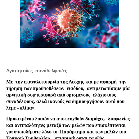
Αγαπητοί/ες
συνάδελφοι/ες
Με
την επαναλειτουργία της Λέσχης και με αφορμή
την
τήρηση των προϋποθέσεων
εισόδου,
αντιμετωπίσαμε μία
αρνητική συμπεριφορά από ορισμένους, ελάχιστους
συναδέλφους, αλλά ικανούς να δημιουργήσουν αυτό που
λέμε «κλίμα».
Προκειμένου λοιπόν να
αποφευχθούν διαμάχες,
διαφωνίες
και αντιπαλότητες μεταξύ των μελών που επισκέπτονται
για οποιοδήποτε λόγο το
Παράρτημα και των μελών του
Τοπικού Συμβουλίου,
επισημαίνονται τα εξής