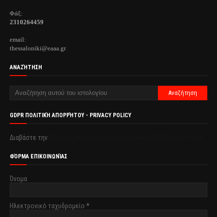
Φάξ:
2310264459
email:
thessaloniki@eaaa.gr
ΑΝΑΖΉΤΗΣΗ
GDPR ΠΟΛΙΤΙΚΉ ΑΠΟΡΡΉΤΟΥ - PRIVACY POLICY
Διαβάστε την
Πολιτική απορρήτου & συμμόρφωση GDPR με κλικ εδώ.
ΦΌΡΜΑ ΕΠΙΚΟΙΝΩΝΊΑΣ
Όνομα
Ηλεκτρονικό ταχυδρομείο
*