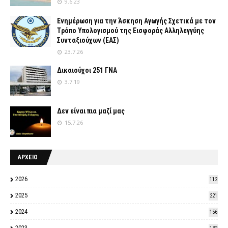
9.6.23
Ενημέρωση για την Άσκηση Αγωγής Σχετικά με τον
Tρόπο Yπολογισμού της Εισφοράς Αλληλεγγύης
Συνταξιούχων (ΕΑΣ)
23.7.26
Δικαιούχοι 251 ΓΝΑ
3.7.19
Δεν είναι πια μαζί μας
15.7.26
ΑΡΧΕΙΟ
2026
112
2025
221
2024
156
2023