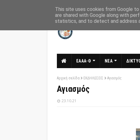
Αρχική
Σχετικά
Επικοινωνία
This site uses cookies from Google to d
are shared with Google along with perf
statistics, and to detect and address 
ΕΑΑΑ-Θ
ΝΕΑ
ΔΙΚΤΥΟ
Αρχική σελίδα
ΕΚΔΗΛΩΣΕΙΣ
Αγιασμός
Αγιασμός
23.10.21