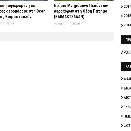
ωση αφιερωμένη σε
Ετήσιο Μνημόσυνο Πεσόντων
2017
τες αεροπόρους στη θέση
Αεροπόρων στη Θέση Πάτημα
2016
α , Καιμακτσαλάν
(ΚΑΙΜΑΚΤΣΑΛΑΝ)
 02, 2026
Ιουν 11, 2026
2013
ΠΡ
ΑΡΧΕΙ
ΚΑ
ΑΝΑ
ΔΙΚ
ΔΙΚ
ΕΚΔ
ΗΜΕ
ΦΩΤ