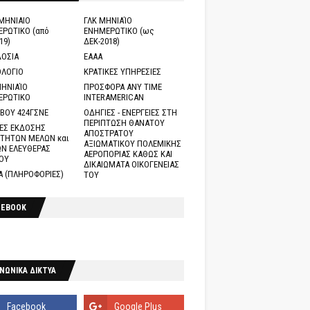
ΜΗΝΙΑΙΟ
ΓΛΚ ΜΗΝΙΑΊΟ
ΡΩΤΙΚΟ (από
ΕΝΗΜΕΡΩΤΙΚΟ (ως
19)
ΔΕΚ-2018)
ΟΣΙΑ
ΕΑΑΑ
ΛΟΓΙΟ
ΚΡΑΤΙΚΕΣ ΥΠΗΡΕΣΙΕΣ
ΗΝΙΑΊΟ
ΠΡΟΣΦΟΡΑ ANY TIME
ΕΡΩΤΙΚΟ
INTERAMERICAN
ΒΟΥ 424ΓΣΝΕ
ΟΔΗΓΙΕΣ - ΕΝΕΡΓΕΙΕΣ ΣΤΗ
ΠΕΡΙΠΤΩΣΗ ΘΑΝΑΤΟΥ
ΕΣ ΕΚΔΟΣΗΣ
ΑΠΟΣΤΡΑΤΟΥ
ΤΗΤΩΝ ΜΕΛΩΝ και
ΑΞΙΩΜΑΤΙΚΟΥ ΠΟΛΕΜΙΚΗΣ
Ν ΕΛΕΥΘΕΡΑΣ
ΑΕΡΟΠΟΡΙΑΣ ΚΑΘΩΣ ΚΑΙ
ΟΥ
ΔΙΚΑΙΩΜΑΤΑ ΟΙΚΟΓΕΝΕΙΑΣ
Α (ΠΛΗΡΟΦΟΡΙΕΣ)
ΤΟΥ
CEBOOK
ΝΩΝΙΚΑ ΔΙΚΤΥΑ