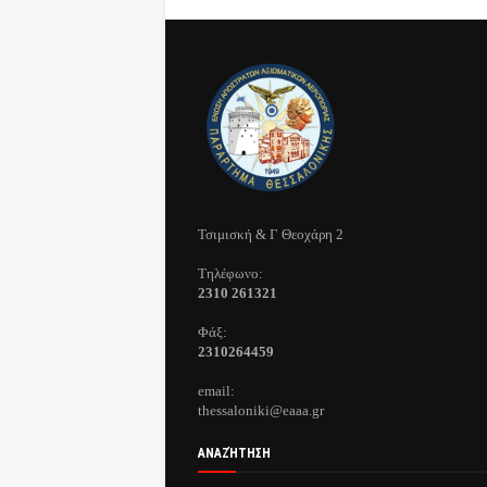
Τσιμισκή & Γ Θεοχάρη 2
Τηλέφωνo:
2310 261321
Φάξ:
2310264459
email:
thessaloniki@eaaa.gr
ΑΝΑΖΉΤΗΣΗ