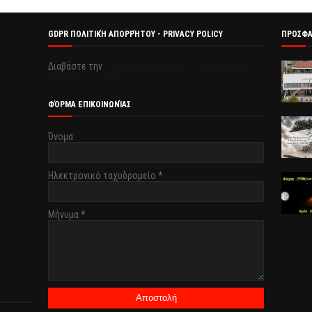
GDPR ΠΟΛΙΤΙΚΉ ΑΠΟΡΡΉΤΟΥ - PRIVACY POLICY
ΠΡΟΣΦ
Διαβάστε την
Πολιτική απορρήτου & συμμόρφωση
GDPR με κλικ εδώ.
ΦΌΡΜΑ ΕΠΙΚΟΙΝΩΝΊΑΣ
Όνομα
Ηλεκτρονικό ταχυδρομείο
*
Μήνυμα
*