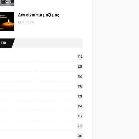
Δεν είναι πια μαζί μας
15.7.26
ΧΕΙΟ
112
221
156
132
121
154
117
218
205