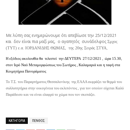
Με λύπη σας ενημερώνουμε ότι απεβίωσε την 25/12/2021
και δεν είναι πια μαζί μας, ο αγαπητός συνάδελφος
Σμχος
(ΤΥΤ) ε.α. ΙΟΡΔΑΝΙΔΗΣ ΘΩΜΑΣ
, της 20ης Σειράς ΣΤΥΑ,
Η εξόδιος ακολουθία θα τελεστεί την ΔΕΥΤΈΡΑ 27/12/2021 , ώρα 15.30,
στον Ιερό Ναό Μεταμορφώσεως του Σωτήρος , Καλαμαριά και η ταφή στα
Κοιμητήρια Πανοράματος
Το Τ.Σ. του Παραρτήματος Θεσσαλονίκης της ΕΑΑΑ εκφράζει τα θερμά του
συλλυπητήρια στην οικογένεια του εκλιπόντος , για τον οποίον εύχεται Καλό
Παράδεισο και να είναι ελαφρύ το χώμα που τον σκεπάζει.
ΚΑΤΗΓΟΡΙΑ
ΠΕΝΘΟΣ