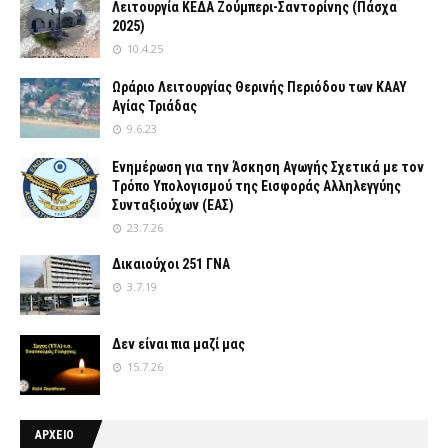
Λειτουργία ΚΕΔΑ Ζούμπερι-Σαντορίνης (Πάσχα
2025)
10.4.25
Ωράριο Λειτουργίας Θερινής Περιόδου των ΚΑΑΥ
Αγίας Τριάδας
9.6.23
Ενημέρωση για την Άσκηση Αγωγής Σχετικά με τον
Tρόπο Yπολογισμού της Εισφοράς Αλληλεγγύης
Συνταξιούχων (ΕΑΣ)
23.7.26
Δικαιούχοι 251 ΓΝΑ
3.7.19
Δεν είναι πια μαζί μας
15.7.26
ΑΡΧΕΙΟ