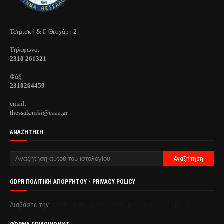
Τσιμισκή & Γ Θεοχάρη 2
Τηλέφωνo:
2310 261321
Φάξ:
2310264459
email:
thessaloniki@eaaa.gr
ΑΝΑΖΉΤΗΣΗ
GDPR ΠΟΛΙΤΙΚΉ ΑΠΟΡΡΉΤΟΥ - PRIVACY POLICY
Διαβάστε την
Πολιτική απορρήτου & συμμόρφωση GDPR με κλικ εδώ.