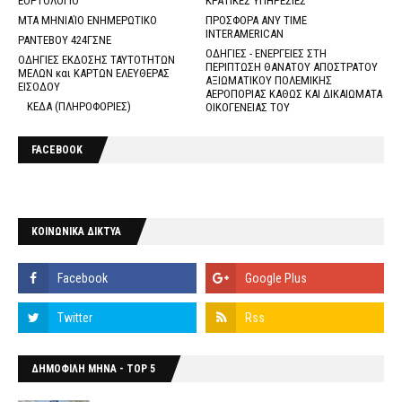
ΕΟΡΤΟΛΟΓΙΟ
ΚΡΑΤΙΚΕΣ ΥΠΗΡΕΣΙΕΣ
ΜΤΑ ΜΗΝΙΑΊΟ ΕΝΗΜΕΡΩΤΙΚΟ
ΠΡΟΣΦΟΡΑ ANY TIME
INTERAMERICAN
ΡΑΝΤΕΒΟΥ 424ΓΣΝΕ
ΟΔΗΓΙΕΣ - ΕΝΕΡΓΕΙΕΣ ΣΤΗ
ΟΔΗΓΙΕΣ ΕΚΔΟΣΗΣ ΤΑΥΤΟΤΗΤΩΝ
ΠΕΡΙΠΤΩΣΗ ΘΑΝΑΤΟΥ ΑΠΟΣΤΡΑΤΟΥ
ΜΕΛΩΝ και ΚΑΡΤΩΝ ΕΛΕΥΘΕΡΑΣ
ΑΞΙΩΜΑΤΙΚΟΥ ΠΟΛΕΜΙΚΗΣ
ΕΙΣΟΔΟΥ
ΑΕΡΟΠΟΡΙΑΣ ΚΑΘΩΣ ΚΑΙ ΔΙΚΑΙΩΜΑΤΑ
ΚΕΔΑ (ΠΛΗΡΟΦΟΡΙΕΣ)
ΟΙΚΟΓΕΝΕΙΑΣ ΤΟΥ
FACEBOOK
ΚΟΙΝΩΝΙΚΑ ΔΙΚΤΥΑ
ΔΗΜΟΦΙΛΗ ΜΗΝΑ - TOP 5