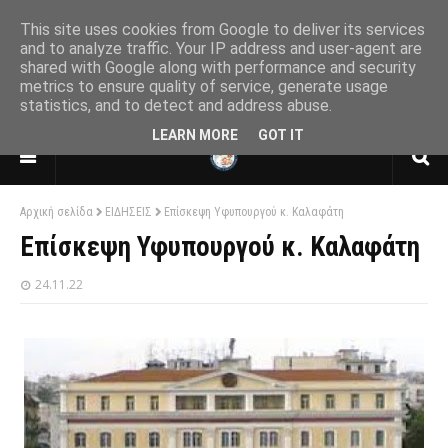
This site uses cookies from Google to deliver its services
and to analyze traffic. Your IP address and user-agent are
shared with Google along with performance and security
ΕΝΩΣΗ ΑΠΟΣΤΡΑΤΩΝ ΑΞΙΩΜΑΤΙΚΩΝ
metrics to ensure quality of service, generate usage
ΑΕΡΟΠΟΡΙΑΣ
statistics, and to detect and address abuse.
ΠΑΡΑΡΤΗΜΑ ΘΕΣΣΑΛΟΝΙΚΗΣ
LEARN MORE
GOT IT
Αρχική σελίδα
ΕΙΔΗΣΕΙΣ
Επίσκεψη Υφυπουργού κ. Καλαφάτη
Επίσκεψη Υφυπουργού κ. Καλαφάτη
24.11.22