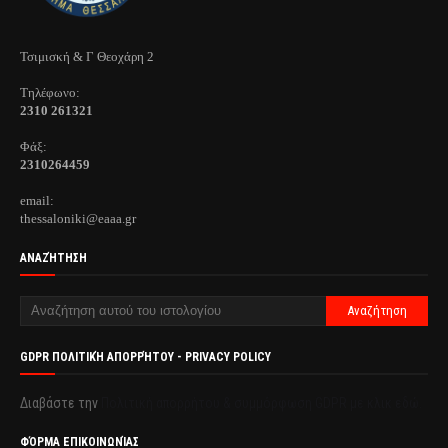
Τσιμισκή & Γ Θεοχάρη 2
Τηλέφωνo:
2310 261321
Φάξ:
2310264459
email:
thessaloniki@eaaa.gr
ΑΝΑΖΉΤΗΣΗ
GDPR ΠΟΛΙΤΙΚΉ ΑΠΟΡΡΉΤΟΥ - PRIVACY POLICY
Διαβάστε την
Πολιτική απορρήτου & συμμόρφωση GDPR με κλικ εδώ.
ΦΌΡΜΑ ΕΠΙΚΟΙΝΩΝΊΑΣ