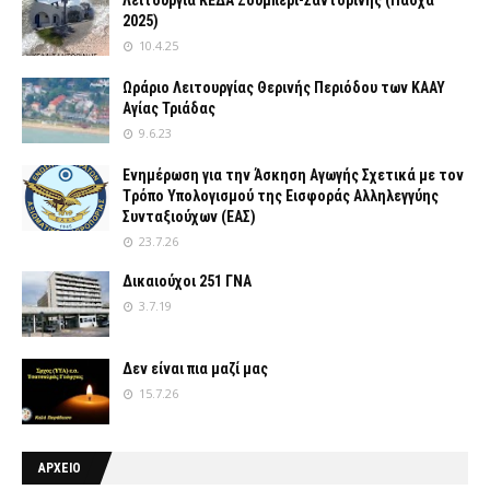
2025)
10.4.25
Ωράριο Λειτουργίας Θερινής Περιόδου των ΚΑΑΥ
Αγίας Τριάδας
9.6.23
Ενημέρωση για την Άσκηση Αγωγής Σχετικά με τον
Tρόπο Yπολογισμού της Εισφοράς Αλληλεγγύης
Συνταξιούχων (ΕΑΣ)
23.7.26
Δικαιούχοι 251 ΓΝΑ
3.7.19
Δεν είναι πια μαζί μας
15.7.26
ΑΡΧΕΙΟ