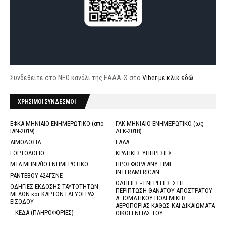
Συνδεθείτε στο ΝΕΟ κανάλι της ΕΑΑΑ-Θ στο
Viber με κλικ εδώ
ΧΡΗΣΙΜΟΙ ΣΥΝΔΕΣΜΟΙ
ΕΦΚΑ ΜΗΝΙΑΙΟ ΕΝΗΜΕΡΩΤΙΚΟ (από
ΓΛΚ ΜΗΝΙΑΊΟ ΕΝΗΜΕΡΩΤΙΚΟ (ως
ΙΑΝ-2019)
ΔΕΚ-2018)
ΑΙΜΟΔΟΣΙΑ
ΕΑΑΑ
ΕΟΡΤΟΛΟΓΙΟ
ΚΡΑΤΙΚΕΣ ΥΠΗΡΕΣΙΕΣ
ΜΤΑ ΜΗΝΙΑΊΟ ΕΝΗΜΕΡΩΤΙΚΟ
ΠΡΟΣΦΟΡΑ ANY TIME
INTERAMERICAN
ΡΑΝΤΕΒΟΥ 424ΓΣΝΕ
ΟΔΗΓΙΕΣ - ΕΝΕΡΓΕΙΕΣ ΣΤΗ
ΟΔΗΓΙΕΣ ΕΚΔΟΣΗΣ ΤΑΥΤΟΤΗΤΩΝ
ΠΕΡΙΠΤΩΣΗ ΘΑΝΑΤΟΥ ΑΠΟΣΤΡΑΤΟΥ
ΜΕΛΩΝ και ΚΑΡΤΩΝ ΕΛΕΥΘΕΡΑΣ
ΑΞΙΩΜΑΤΙΚΟΥ ΠΟΛΕΜΙΚΗΣ
ΕΙΣΟΔΟΥ
ΑΕΡΟΠΟΡΙΑΣ ΚΑΘΩΣ ΚΑΙ ΔΙΚΑΙΩΜΑΤΑ
ΚΕΔΑ (ΠΛΗΡΟΦΟΡΙΕΣ)
ΟΙΚΟΓΕΝΕΙΑΣ ΤΟΥ