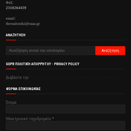
Φάξ:
2310264459
email:
thessaloniki@eaaa.gr
ΑΝΑΖΉΤΗΣΗ
GDPR ΠΟΛΙΤΙΚΉ ΑΠΟΡΡΉΤΟΥ - PRIVACY POLICY
Διαβάστε την
Πολιτική απορρήτου & συμμόρφωση GDPR με κλικ εδώ.
ΦΌΡΜΑ ΕΠΙΚΟΙΝΩΝΊΑΣ
Όνομα
Ηλεκτρονικό ταχυδρομείο
*