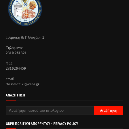
Τσιμισκή & Γ Θεοχάρη 2
Τηλέφωνo:
2310 261321
Φάξ:
2310264459
email:
thessaloniki@eaaa.gr
ΑΝΑΖΉΤΗΣΗ
GDPR ΠΟΛΙΤΙΚΉ ΑΠΟΡΡΉΤΟΥ - PRIVACY POLICY