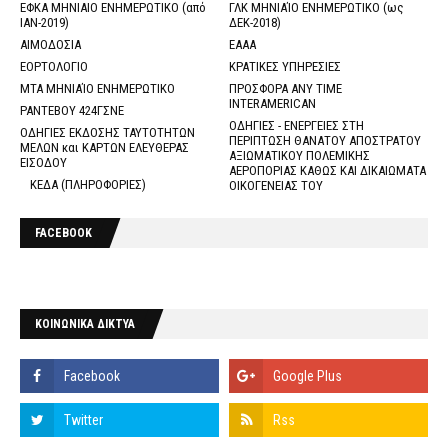
ΕΦΚΑ ΜΗΝΙΑΙΟ ΕΝΗΜΕΡΩΤΙΚΟ (από
ΓΛΚ ΜΗΝΙΑΊΟ ΕΝΗΜΕΡΩΤΙΚΟ (ως
ΙΑΝ-2019)
ΔΕΚ-2018)
ΑΙΜΟΔΟΣΙΑ
ΕΑΑΑ
ΕΟΡΤΟΛΟΓΙΟ
ΚΡΑΤΙΚΕΣ ΥΠΗΡΕΣΙΕΣ
ΜΤΑ ΜΗΝΙΑΊΟ ΕΝΗΜΕΡΩΤΙΚΟ
ΠΡΟΣΦΟΡΑ ANY TIME
INTERAMERICAN
ΡΑΝΤΕΒΟΥ 424ΓΣΝΕ
ΟΔΗΓΙΕΣ - ΕΝΕΡΓΕΙΕΣ ΣΤΗ
ΟΔΗΓΙΕΣ ΕΚΔΟΣΗΣ ΤΑΥΤΟΤΗΤΩΝ
ΠΕΡΙΠΤΩΣΗ ΘΑΝΑΤΟΥ ΑΠΟΣΤΡΑΤΟΥ
ΜΕΛΩΝ και ΚΑΡΤΩΝ ΕΛΕΥΘΕΡΑΣ
ΑΞΙΩΜΑΤΙΚΟΥ ΠΟΛΕΜΙΚΗΣ
ΕΙΣΟΔΟΥ
ΑΕΡΟΠΟΡΙΑΣ ΚΑΘΩΣ ΚΑΙ ΔΙΚΑΙΩΜΑΤΑ
ΚΕΔΑ (ΠΛΗΡΟΦΟΡΙΕΣ)
ΟΙΚΟΓΕΝΕΙΑΣ ΤΟΥ
FACEBOOK
ΚΟΙΝΩΝΙΚΑ ΔΙΚΤΥΑ