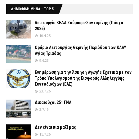
ΔΗΜΟΦΙΛΗ ΜΗΝΑ - TOP 5
Λειτουργία ΚΕΔΑ Ζούμπερι-Σαντορίνης (Πάσχα
2025)
10.4.25
Ωράριο Λειτουργίας Θερινής Περιόδου των ΚΑΑΥ
Αγίας Τριάδας
9.6.23
Ενημέρωση για την Άσκηση Αγωγής Σχετικά με τον
Tρόπο Yπολογισμού της Εισφοράς Αλληλεγγύης
Συνταξιούχων (ΕΑΣ)
23.7.26
Δικαιούχοι 251 ΓΝΑ
3.7.19
Δεν είναι πια μαζί μας
15.7.26