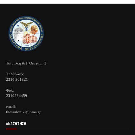
Τσιμισκή & Γ Θεοχάρη 2
Τηλέφωνo:
2310 261321
Φάξ:
2310264459
email:
thessaloniki@eaaa.gr
ΑΝΑΖΉΤΗΣΗ