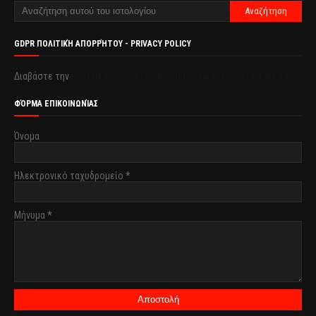
GDPR ΠΟΛΙΤΙΚΉ ΑΠΟΡΡΉΤΟΥ - PRIVACY POLICY
Διαβάστε την
Πολιτική απορρήτου & συμμόρφωση GDPR με κλικ εδώ.
ΦΌΡΜΑ ΕΠΙΚΟΙΝΩΝΊΑΣ
Όνομα
Ηλεκτρονικό ταχυδρομείο
*
Μήνυμα
*