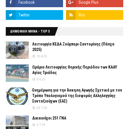
ΔΗΜΟΦΙΛΗ ΜΗΝΑ - TOP 5
Λειτουργία ΚΕΔΑ Ζούμπερι-Σαντορίνης (Πάσχα
2025)
10.4.25
Ωράριο Λειτουργίας Θερινής Περιόδου των ΚΑΑΥ
Αγίας Τριάδας
9.6.23
Ενημέρωση για την Άσκηση Αγωγής Σχετικά με τον
Tρόπο Yπολογισμού της Εισφοράς Αλληλεγγύης
Συνταξιούχων (ΕΑΣ)
23.7.26
Δικαιούχοι 251 ΓΝΑ
3.7.19