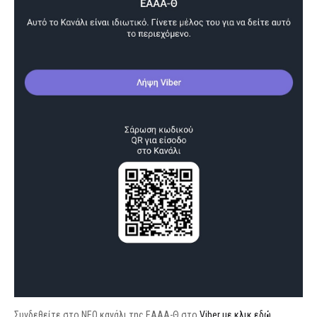
Συνδεθείτε στο ΝΕΟ κανάλι της ΕΑΑΑ-Θ στο
Viber με κλικ εδώ