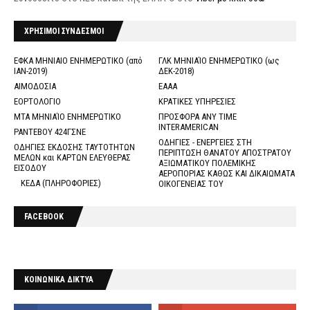
ΧΡΗΣΙΜΟΙ ΣΥΝΔΕΣΜΟΙ
ΕΦΚΑ ΜΗΝΙΑΙΟ ΕΝΗΜΕΡΩΤΙΚΟ (από
ΓΛΚ ΜΗΝΙΑΊΟ ΕΝΗΜΕΡΩΤΙΚΟ (ως
ΙΑΝ-2019)
ΔΕΚ-2018)
ΑΙΜΟΔΟΣΙΑ
ΕΑΑΑ
ΕΟΡΤΟΛΟΓΙΟ
ΚΡΑΤΙΚΕΣ ΥΠΗΡΕΣΙΕΣ
ΜΤΑ ΜΗΝΙΑΊΟ ΕΝΗΜΕΡΩΤΙΚΟ
ΠΡΟΣΦΟΡΑ ANY TIME
INTERAMERICAN
ΡΑΝΤΕΒΟΥ 424ΓΣΝΕ
ΟΔΗΓΙΕΣ - ΕΝΕΡΓΕΙΕΣ ΣΤΗ
ΟΔΗΓΙΕΣ ΕΚΔΟΣΗΣ ΤΑΥΤΟΤΗΤΩΝ
ΠΕΡΙΠΤΩΣΗ ΘΑΝΑΤΟΥ ΑΠΟΣΤΡΑΤΟΥ
ΜΕΛΩΝ και ΚΑΡΤΩΝ ΕΛΕΥΘΕΡΑΣ
ΑΞΙΩΜΑΤΙΚΟΥ ΠΟΛΕΜΙΚΗΣ
ΕΙΣΟΔΟΥ
ΑΕΡΟΠΟΡΙΑΣ ΚΑΘΩΣ ΚΑΙ ΔΙΚΑΙΩΜΑΤΑ
ΚΕΔΑ (ΠΛΗΡΟΦΟΡΙΕΣ)
ΟΙΚΟΓΕΝΕΙΑΣ ΤΟΥ
FACEBOOK
ΚΟΙΝΩΝΙΚΑ ΔΙΚΤΥΑ