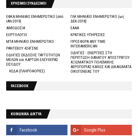
ΧΡΗΣΙΜΟΙ ΣΥΝΔΕΣΜΟΙ
ΕΦΚΑ ΜΗΝΙΑΙΟ ΕΝΗΜΕΡΩΤΙΚΟ (από
ΓΛΚ ΜΗΝΙΑΊΟ ΕΝΗΜΕΡΩΤΙΚΟ (ως
ΙΑΝ-2019)
ΔΕΚ-2018)
ΑΙΜΟΔΟΣΙΑ
ΕΑΑΑ
ΕΟΡΤΟΛΟΓΙΟ
ΚΡΑΤΙΚΕΣ ΥΠΗΡΕΣΙΕΣ
ΜΤΑ ΜΗΝΙΑΊΟ ΕΝΗΜΕΡΩΤΙΚΟ
ΠΡΟΣΦΟΡΑ ANY TIME
INTERAMERICAN
ΡΑΝΤΕΒΟΥ 424ΓΣΝΕ
ΟΔΗΓΙΕΣ - ΕΝΕΡΓΕΙΕΣ ΣΤΗ
ΟΔΗΓΙΕΣ ΕΚΔΟΣΗΣ ΤΑΥΤΟΤΗΤΩΝ
ΠΕΡΙΠΤΩΣΗ ΘΑΝΑΤΟΥ ΑΠΟΣΤΡΑΤΟΥ
ΜΕΛΩΝ και ΚΑΡΤΩΝ ΕΛΕΥΘΕΡΑΣ
ΑΞΙΩΜΑΤΙΚΟΥ ΠΟΛΕΜΙΚΗΣ
ΕΙΣΟΔΟΥ
ΑΕΡΟΠΟΡΙΑΣ ΚΑΘΩΣ ΚΑΙ ΔΙΚΑΙΩΜΑΤΑ
ΚΕΔΑ (ΠΛΗΡΟΦΟΡΙΕΣ)
ΟΙΚΟΓΕΝΕΙΑΣ ΤΟΥ
FACEBOOK
ΚΟΙΝΩΝΙΚΑ ΔΙΚΤΥΑ