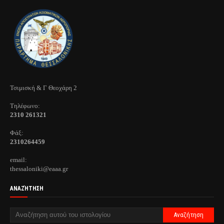
Τσιμισκή & Γ Θεοχάρη 2
Τηλέφωνo:
2310 261321
Φάξ:
2310264459
email:
thessaloniki@eaaa.gr
ΑΝΑΖΉΤΗΣΗ