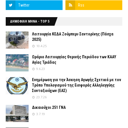
ΔΗΜΟΦΙΛΗ ΜΗΝΑ - TOP 5
Λειτουργία ΚΕΔΑ Ζούμπερι-Σαντορίνης (Πάσχα
2025)
10.4.25
Ωράριο Λειτουργίας Θερινής Περιόδου των ΚΑΑΥ
Αγίας Τριάδας
9.6.23
Ενημέρωση για την Άσκηση Αγωγής Σχετικά με τον
Tρόπο Yπολογισμού της Εισφοράς Αλληλεγγύης
Συνταξιούχων (ΕΑΣ)
23.7.26
Δικαιούχοι 251 ΓΝΑ
3.7.19