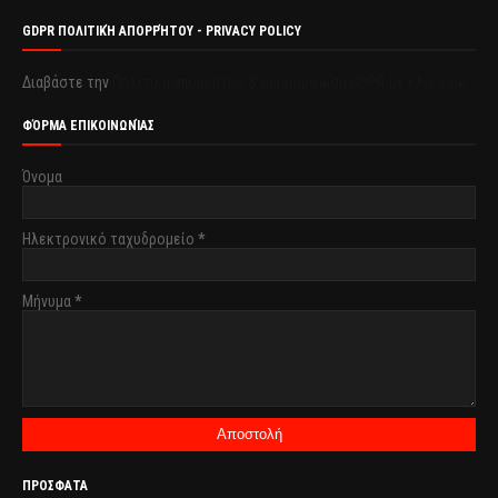
GDPR ΠΟΛΙΤΙΚΉ ΑΠΟΡΡΉΤΟΥ - PRIVACY POLICY
Διαβάστε την
Πολιτική απορρήτου & συμμόρφωση GDPR με κλικ εδώ.
ΦΌΡΜΑ ΕΠΙΚΟΙΝΩΝΊΑΣ
Όνομα
Ηλεκτρονικό ταχυδρομείο
*
Μήνυμα
*
ΠΡΟΣΦΑΤΑ