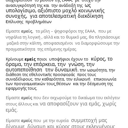
ως
ανασυγκρότησή της και
την ανάδειξή της
υπολογίσιμο, αξιόπιστο μοχλό κοινωνικής
συνοχής,
για αποτελεσματική διεκδίκηση
ε
πίλυσης
προβλημάτων
Είμαστε
εμείς
,
τα μέλη – ψηφοφόροι της ΕΑΑΑ,
που με
νηφάλια τη λογική , αλλά και το θυμικό μας, θα πλησιάσουμε
μαζικά στην κάλπη, αποφασισμένοι
να διαμορφώσουμε την
πραγματικότητα
της επόμενης ημέρας.
κύρος, το
Κρίνουμε
εμείς
ποιοι
υποψήφιοι έχουν το
όραμα, την επάρκεια, την
γνώση, την
αυτοπεποίθηση
την δυναμική.
την ωριμότητα, την
διάθεση της εθελοντικής προσφοράς
προς τους
συναδέλφους, την καθαρότητα, την ειλικρινή
επικοινωνία
των προγραμματικών τους
θέσεων
και την δέσμευση της
εφαρμογής τους.
Είμαστε
εμείς
που δεν εκχωρούμε το δικαίωμα του εκλέγειν
να αποφασίζουν για εμάς, χωρίς
στους άλλους και
εμάς.
συμμετοχή μας
Είμαστε
εμείς
που
με την ευρεία
δίνουμε
δύναμη και κύρος στους εκλεγμένους