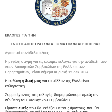
ΕΚΛΟΓΕΣ ΓΙΑ ΤΗΝ
ΕΝΩΣΗ ΑΠΟΣΤΡΑΤΩΝ ΑΞΙΩΜΑΤΙΚΩΝ ΑΕΡΟΠΟΡΙΑΣ
Αγαπητοί συνάδελφοι/σες
Η μεγάλη στιγμή για τις κρίσιμες εκλογές για την ανάδειξη των
νέων Διοικητικών Συμβουλίων της ΕΑΑΑ και των
Παραρτημάτων, είναι σήμερα Κυριακή 15 Δεκ 2024
Η ευθύνη η
δική μας
για το μέλλον της ΕΑΑΑ είναι
καθοριστική.
Συμμετέχοντας
στις εκλογές
διαμορφώνουμε
εμείς
την
σύνθεση του
Διοικητικού Συμβουλίου.
Είμαστε
εμείς
που θα
εκλέξουμε τους άριστους, που
θα
διαχειριστούν
το μέλλον της ΕΑΑΑ,
με
στόχο την