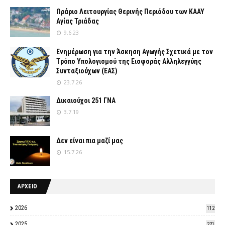
Ωράριο Λειτουργίας Θερινής Περιόδου των ΚΑΑΥ
Αγίας Τριάδας
9.6.23
Ενημέρωση για την Άσκηση Αγωγής Σχετικά με τον
Tρόπο Yπολογισμού της Εισφοράς Αλληλεγγύης
Συνταξιούχων (ΕΑΣ)
23.7.26
Δικαιούχοι 251 ΓΝΑ
3.7.19
Δεν είναι πια μαζί μας
15.7.26
ΑΡΧΕΙΟ
2026
112
2025
221