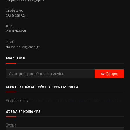
Τηλέφωνo:
2310 261321
Φάξ:
2310264459
email:
thessaloniki@eaaa.gr
ΑΝΑΖΉΤΗΣΗ
GDPR ΠΟΛΙΤΙΚΉ ΑΠΟΡΡΉΤΟΥ - PRIVACY POLICY
Διαβάστε την
Πολιτική απορρήτου & συμμόρφωση GDPR με κλικ εδώ.
ΦΌΡΜΑ ΕΠΙΚΟΙΝΩΝΊΑΣ
Όνομα