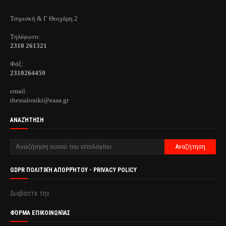
Τσιμισκή & Γ Θεοχάρη 2
Τηλέφωνo:
2310 261321
Φάξ:
2310264459
email:
thessaloniki@eaaa.gr
ΑΝΑΖΉΤΗΣΗ
GDPR ΠΟΛΙΤΙΚΉ ΑΠΟΡΡΉΤΟΥ - PRIVACY POLICY
Διαβάστε την
Πολιτική απορρήτου & συμμόρφωση GDPR με κλικ εδώ.
ΦΌΡΜΑ ΕΠΙΚΟΙΝΩΝΊΑΣ