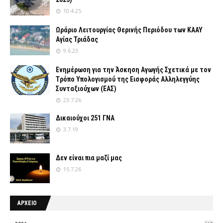
10.4.25
Ωράριο Λειτουργίας Θερινής Περιόδου των ΚΑΑΥ
Αγίας Τριάδας
9.6.23
Ενημέρωση για την Άσκηση Αγωγής Σχετικά με τον
Tρόπο Yπολογισμού της Εισφοράς Αλληλεγγύης
Συνταξιούχων (ΕΑΣ)
23.7.26
Δικαιούχοι 251 ΓΝΑ
3.7.19
Δεν είναι πια μαζί μας
15.7.26
ΑΡΧΕΙΟ