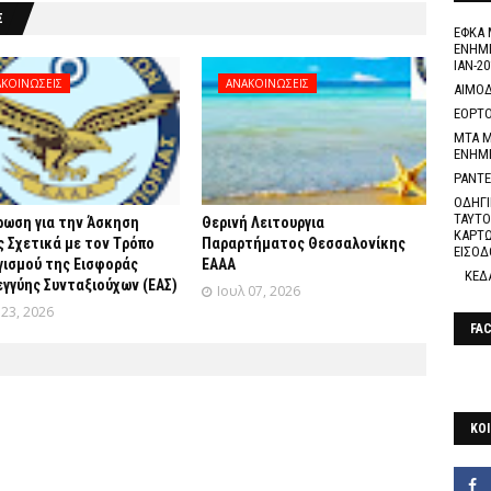
Σ
ΕΦΚΑ 
ΕΝΗΜΕ
ΙΑΝ-20
ΚΟΙΝΩΣΕΙΣ
ΑΝΑΚΟΙΝΩΣΕΙΣ
ΑΙΜΟΔ
ΕΟΡΤΟ
ΜΤΑ Μ
ΕΝΗΜ
ΡΑΝΤΕ
ΟΔΗΓΙ
ΤΑΥΤΟ
ρωση για την Άσκηση
Θερινή Λειτουργια
ΚΑΡΤΩ
 Σχετικά με τον Tρόπο
Παραρτήματος Θεσσαλονίκης
ΕΙΣΟΔ
γισμού της Εισφοράς
ΕΑΑΑ
ΚΕΔ
γγύης Συνταξιούχων (ΕΑΣ)
Ιουλ 07, 2026
 23, 2026
FA
ΚΟΙ