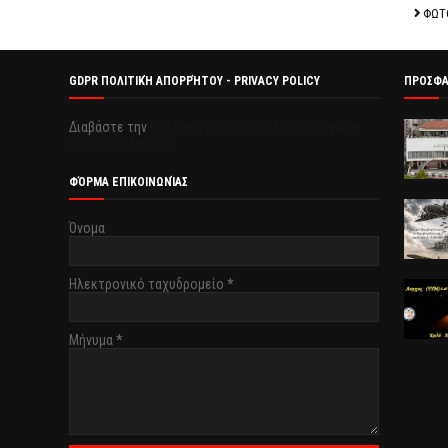
ΦΩΤ
GDPR ΠΟΛΙΤΙΚΉ ΑΠΟΡΡΉΤΟΥ - PRIVACY POLICY
ΠΡΟΣΦ
Διαβάστε την
Πολιτική απορρήτου & συμμόρφωση
GDPR με κλικ εδώ.
ΦΌΡΜΑ ΕΠΙΚΟΙΝΩΝΊΑΣ
Όνομα
Ηλεκτρονικό ταχυδρομείο
*
Μήνυμα
*