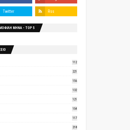
ΜΟΦΙΛΗ ΜΗΝΑ - TOP 5
ΧΕΙΟ
112
221
156
132
121
154
117
218