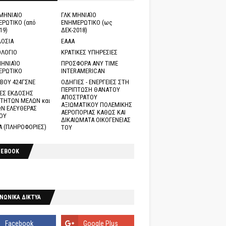
ΜΗΝΙΑΙΟ
ΓΛΚ ΜΗΝΙΑΊΟ
ΡΩΤΙΚΟ (από
ΕΝΗΜΕΡΩΤΙΚΟ (ως
19)
ΔΕΚ-2018)
ΟΣΙΑ
ΕΑΑΑ
ΛΟΓΙΟ
ΚΡΑΤΙΚΕΣ ΥΠΗΡΕΣΙΕΣ
ΗΝΙΑΊΟ
ΠΡΟΣΦΟΡΑ ANY TIME
ΕΡΩΤΙΚΟ
INTERAMERICAN
ΒΟΥ 424ΓΣΝΕ
ΟΔΗΓΙΕΣ - ΕΝΕΡΓΕΙΕΣ ΣΤΗ
ΠΕΡΙΠΤΩΣΗ ΘΑΝΑΤΟΥ
ΕΣ ΕΚΔΟΣΗΣ
ΑΠΟΣΤΡΑΤΟΥ
ΤΗΤΩΝ ΜΕΛΩΝ και
ΑΞΙΩΜΑΤΙΚΟΥ ΠΟΛΕΜΙΚΗΣ
Ν ΕΛΕΥΘΕΡΑΣ
ΑΕΡΟΠΟΡΙΑΣ ΚΑΘΩΣ ΚΑΙ
ΟΥ
ΔΙΚΑΙΩΜΑΤΑ ΟΙΚΟΓΕΝΕΙΑΣ
Α (ΠΛΗΡΟΦΟΡΙΕΣ)
ΤΟΥ
CEBOOK
ΝΩΝΙΚΑ ΔΙΚΤΥΑ