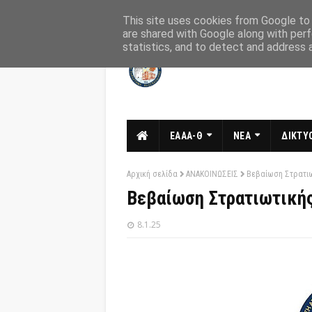
Αρχική
Σχετικά
Επικοινωνία
This site uses cookies from Google to d
are shared with Google along with perf
statistics, and to detect and address 
ΕΑΑΑ-Θ
ΝΕΑ
ΔΙΚΤΥΟ
Αρχική σελίδα
ΑΝΑΚΟΙΝΩΣΕΙΣ
Βεβαίωση Στρατιω
Βεβαίωση Στρατιωτικής
8.1.25