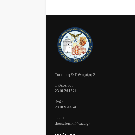
Τσιμισκή & Γ Θεοχάρη 2
Τηλέφωνo:
2310 261321
Φάξ:
2310264459
email:
thessaloniki@eaaa.gr