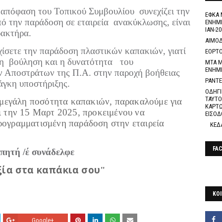
 απόφαση του Τοπικού Συμβουλίου
συνεχίζει την
ΕΦΚΑ 
ό την παράδοση σε εταιρεία
ανακύκλωσης, είναι
ΕΝΗΜΕ
ΙΑΝ-20
ρακτήρα.
ΑΙΜΟΔ
εχίσετε την παράδοση πλαστικών καπακιών, γιατί
ΕΟΡΤΟ
 η
βούληση και η δυνατότητα
του
ΜΤΑ Μ
ΕΝΗΜ
ν Αποστράτων της Π.Α. στην παροχή βοήθειας
ΡΑΝΤΕ
άγκη υποστήριξης.
ΟΔΗΓΙ
ΤΑΥΤΟ
ά μεγάλη ποσότητα καπακιών, παρακαλούμε για
ΚΑΡΤΩ
ι την 15 Μαρτ 2025, προκειμένου να
ΕΙΣΟΔ
ρογραμματισμένη παράδοση στην εταιρεία
ΚΕΔ
FA
πητή /έ συνάδελφε
ία στα καπάκια σου
"
ΚΟΙ
Google+