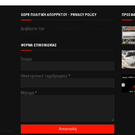
GDPR ΠΟΛΙΤΙΚΉ ΑΠΟΡΡΉΤΟΥ - PRIVACY POLICY
ΠΡΟΣΦ
Διαβάστε την
Πολιτική απορρήτου & συμμόρφωση
GDPR με κλικ εδώ.
ΦΌΡΜΑ ΕΠΙΚΟΙΝΩΝΊΑΣ
Όνομα
Ηλεκτρονικό ταχυδρομείο
*
Μήνυμα
*