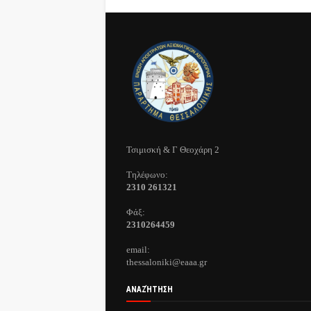
Τσιμισκή & Γ Θεοχάρη 2
Τηλέφωνo:
2310 261321
Φάξ:
2310264459
email:
thessaloniki@eaaa.gr
ΑΝΑΖΉΤΗΣΗ