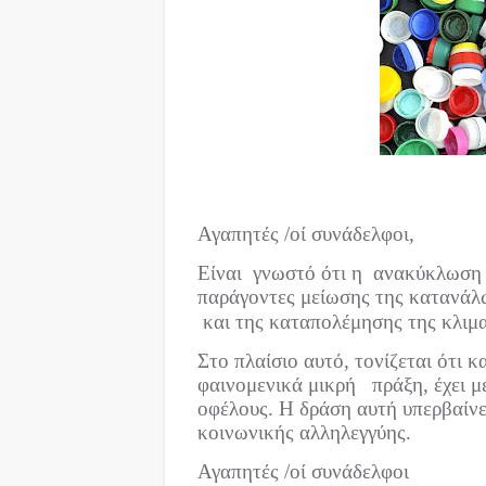
Αγαπητές /οί συνάδελφοι,
Είναι
γνωστό ότι η
ανακύκλωση 
παράγοντες μείωσης της κατανάλ
και της καταπολέμησης της κλιμ
Στο πλαίσιο αυτό, τονίζεται ότι κ
φαινομενικά μικρή
πράξη, έχει 
οφέλους. Η δράση αυτή υπερβαίνει
κοινωνικής αλληλεγγύης.
Αγαπητές /οί συνάδελφοι