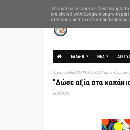
Αρχική
Σχετικά
Επικοινωνία
This site uses cookies from Google to d
are shared with Google along with perf
statistics, and to detect and address 
ΕΑΑΑ-Θ
ΝΕΑ
ΔΙΚΤΥΟ
Αρχική σελίδα
ΑΝΑΚΟΙΝΩΣΕΙΣ
"Δώσε αξία στα κ
"Δώσε αξία στα καπάκι
22.2.25