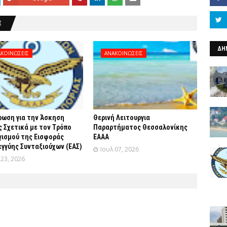
Σ
ΔΗ
ΚΟΙΝΩΣΕΙΣ
ΑΝΑΚΟΙΝΩΣΕΙΣ
ρωση για την Άσκηση
Θερινή Λειτουργια
 Σχετικά με τον Tρόπο
Παραρτήματος Θεσσαλονίκης
γισμού της Εισφοράς
ΕΑΑΑ
γγύης Συνταξιούχων (ΕΑΣ)
Ιουλ 07, 2026
 23, 2026