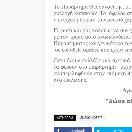
Το Παράρτημα Θεσσαλονίκης, με
συλλογή καπακιών
Το
όφελος απ
η ενίσχυση δομών κοινωνικού χα
Γι΄ αυτό και σας καλούμε να συν
με τον τρόπο αυτό αναδεικνύεται
Παραρτήματος και γενικότερα τω
σε ευπαθείς ομάδες που έχουν αν
Όσοι έχουν συλλέξει μια σχετικ
τα φέρουν στο Παράρτημα
μέχρ
συμπεριληφθούν στην επόμενη π
ανακύκλωσης.
Αγα
Δώσε αξ
"
ΚΑΤΗΓΟΡΙΑ
ΑΝΑΚΟΙΝΩΣΕΙΣ
Facebook
Twitter