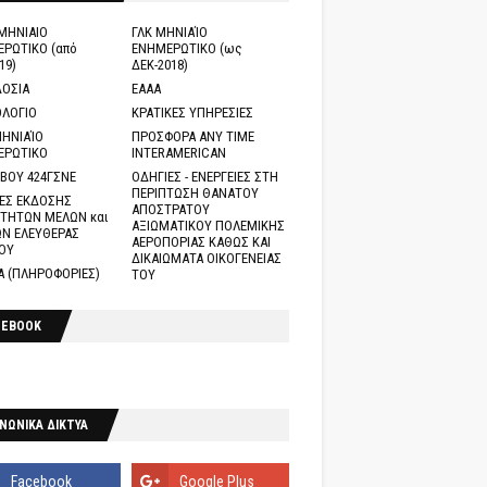
ΜΗΝΙΑΙΟ
ΓΛΚ ΜΗΝΙΑΊΟ
ΡΩΤΙΚΟ (από
ΕΝΗΜΕΡΩΤΙΚΟ (ως
19)
ΔΕΚ-2018)
ΟΣΙΑ
ΕΑΑΑ
ΛΟΓΙΟ
ΚΡΑΤΙΚΕΣ ΥΠΗΡΕΣΙΕΣ
ΗΝΙΑΊΟ
ΠΡΟΣΦΟΡΑ ANY TIME
ΕΡΩΤΙΚΟ
INTERAMERICAN
ΒΟΥ 424ΓΣΝΕ
ΟΔΗΓΙΕΣ - ΕΝΕΡΓΕΙΕΣ ΣΤΗ
ΠΕΡΙΠΤΩΣΗ ΘΑΝΑΤΟΥ
ΕΣ ΕΚΔΟΣΗΣ
ΑΠΟΣΤΡΑΤΟΥ
ΤΗΤΩΝ ΜΕΛΩΝ και
ΑΞΙΩΜΑΤΙΚΟΥ ΠΟΛΕΜΙΚΗΣ
Ν ΕΛΕΥΘΕΡΑΣ
ΑΕΡΟΠΟΡΙΑΣ ΚΑΘΩΣ ΚΑΙ
ΟΥ
ΔΙΚΑΙΩΜΑΤΑ ΟΙΚΟΓΕΝΕΙΑΣ
Α (ΠΛΗΡΟΦΟΡΙΕΣ)
ΤΟΥ
CEBOOK
ΝΩΝΙΚΑ ΔΙΚΤΥΑ