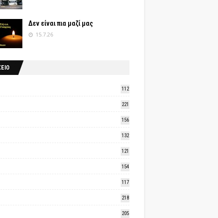
Δεν είναι πια μαζί μας
15.7.26
ΧΕΙΟ
112
221
156
132
121
154
117
218
205