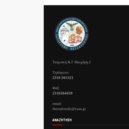
Τσιμισκή & Γ Θεοχάρη 2
Τηλέφωνo:
2310 261321
Φάξ:
2310264459
email:
thessaloniki@eaaa.gr
ΑΝΑΖΉΤΗΣΗ