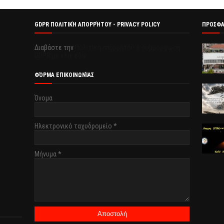
GDPR ΠΟΛΙΤΙΚΉ ΑΠΟΡΡΉΤΟΥ - PRIVACY POLICY
ΠΡΟΣΦ
Διαβάστε την
Πολιτική απορρήτου & συμμόρφωση
GDPR με κλικ εδώ.
ΦΌΡΜΑ ΕΠΙΚΟΙΝΩΝΊΑΣ
Όνομα
Ηλεκτρονικό ταχυδρομείο
*
Μήνυμα
*