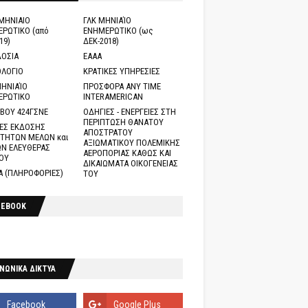
ΜΗΝΙΑΙΟ
ΓΛΚ ΜΗΝΙΑΊΟ
ΡΩΤΙΚΟ (από
ΕΝΗΜΕΡΩΤΙΚΟ (ως
19)
ΔΕΚ-2018)
ΟΣΙΑ
ΕΑΑΑ
ΛΟΓΙΟ
ΚΡΑΤΙΚΕΣ ΥΠΗΡΕΣΙΕΣ
ΗΝΙΑΊΟ
ΠΡΟΣΦΟΡΑ ANY TIME
ΕΡΩΤΙΚΟ
INTERAMERICAN
ΒΟΥ 424ΓΣΝΕ
ΟΔΗΓΙΕΣ - ΕΝΕΡΓΕΙΕΣ ΣΤΗ
ΠΕΡΙΠΤΩΣΗ ΘΑΝΑΤΟΥ
ΕΣ ΕΚΔΟΣΗΣ
ΑΠΟΣΤΡΑΤΟΥ
ΤΗΤΩΝ ΜΕΛΩΝ και
ΑΞΙΩΜΑΤΙΚΟΥ ΠΟΛΕΜΙΚΗΣ
Ν ΕΛΕΥΘΕΡΑΣ
ΑΕΡΟΠΟΡΙΑΣ ΚΑΘΩΣ ΚΑΙ
ΟΥ
ΔΙΚΑΙΩΜΑΤΑ ΟΙΚΟΓΕΝΕΙΑΣ
Α (ΠΛΗΡΟΦΟΡΙΕΣ)
ΤΟΥ
CEBOOK
ΝΩΝΙΚΑ ΔΙΚΤΥΑ