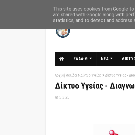
Αρχική
Σχετικά
Επικοινωνία
This site uses cookies from Google to d
are shared with Google along with perf
statistics, and to detect and address 
ΕΑΑΑ-Θ
ΝΕΑ
ΔΙΚΤΥΟ
Αρχική σελίδα
Δίκτυο Υγείας
Δίκτυο Υγείας - Δι
Δίκτυο Υγείας - Διαγν
5.3.25