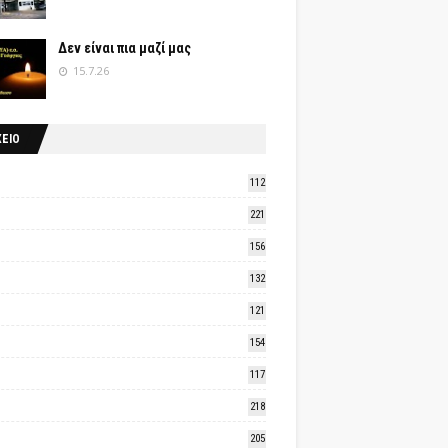
Δεν είναι πια μαζί μας
15.7.26
ΧΕΙΟ
112
221
156
132
121
154
117
218
205