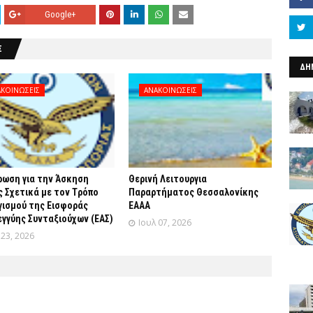
Google+
Σ
ΔΗ
ΚΟΙΝΩΣΕΙΣ
ΑΝΑΚΟΙΝΩΣΕΙΣ
ρωση για την Άσκηση
Θερινή Λειτουργια
 Σχετικά με τον Tρόπο
Παραρτήματος Θεσσαλονίκης
γισμού της Εισφοράς
ΕΑΑΑ
γγύης Συνταξιούχων (ΕΑΣ)
Ιουλ 07, 2026
 23, 2026