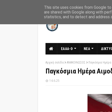
Αρχική
Σχετικά
Επικοινωνία
This site uses cookies from Google to d
are shared with Google along with perf
statistics, and to detect and address 
ΕΑΑΑ-Θ
ΝΕΑ
ΔΙΚΤΥΟ
Αρχική σελίδα
ΑΝΑΚΟΙΝΩΣΕΙΣ
Παγκόσμια Ημέρα 
Παγκόσμια Ημέρα Αιμο
14.6.25