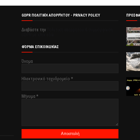
GDPR ΠΟΛΙΤΙΚΉ ΑΠΟΡΡΉΤΟΥ - PRIVACY POLICY
ΠΡΟΣΦ
Διαβάστε την
Πολιτική απορρήτου & συμμόρφωση
GDPR με κλικ εδώ.
ΦΌΡΜΑ ΕΠΙΚΟΙΝΩΝΊΑΣ
Όνομα
Ηλεκτρονικό ταχυδρομείο
*
Μήνυμα
*