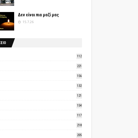
Δεν είναι πια μαζί μας
15.7.26
ΧΕΙΟ
112
221
156
132
121
154
117
218
205