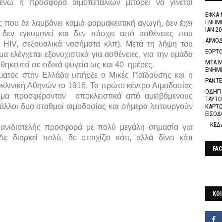
, ενώ η προσφορά αιμοπεταλίων μπορεί να γίνεται
ΕΦΚΑ 
ΕΝΗΜΕ
ς που δε λαμβάνει καμιά φαρμακευτική αγωγή, δεν έχει
ΙΑΝ-20
α, δεν εγκυμονεί και δεν πάσχει από ασθένειες που
ΑΙΜΟΔ
ς, HIV, σεξουαλικά νοσήματα κλπ). Μετά τη λήψη του
ΕΟΡΤΟ
μα ελέγχεται εξονυχιστικά για ασθένειες, για την ομάδα
ΜΤΑ Μ
θηκευτεί σε ειδικά ψυγεία ως και 40 ημέρες.
ΕΝΗΜ
ίματος στην Ελλάδα υπήρξε ο Μικές Παϊδούσης και η
ΡΑΝΤΕ
υκλινική Αθηνών το 1916. Το πρώτο κέντρο Αιμοδοσίας
ΟΔΗΓΙ
ίμα προσφέρονταν αποκλειστικά από αμειβόμενους
ΤΑΥΤΟ
άλλοι δυο σταθμοί αιμοδοσίας και σήμερα λειτουργούν
ΚΑΡΤΩ
ΕΙΣΟΔ
ΚΕΔ
 ανιδιοτελής προσφορά με πολύ μεγάλη σημασία για
 διαρκεί πολύ, δε στοιχίζει κάτι, αλλά δίνει κάτι
FA
ΚΟΙ