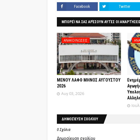
Facebook
Twitter
ΜΠΟΡΕΊ ΝΑ ΣΑΣ ΑΡΈΣΟΥΝ ΑΥΤΈΣ ΟΙ ΑΝΑΡΤΉΣΕΙ
ΑΝΑΚΟΙΝΩΣΕΙΣ
ΑΝΑ
ΜΕΝΟΥ ΛΑΦΘ ΜΗΝΟΣ ΑΥΓΟΥΣΤΟΥ
Ενημέ
2026
Αγωγής
Yπολο
Αυγ 03, 2026
Αλληλε
Ιουλ
ΔΗΜΟΣΊΕΥΣΗ ΣΧΟΛΊΟΥ
0 Σχόλια
Δημοσίευση σχολίου