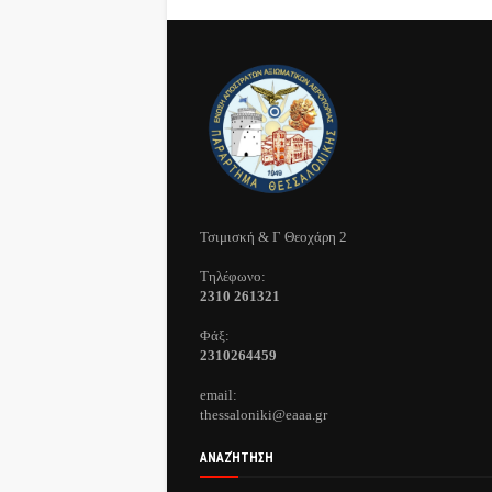
Τσιμισκή & Γ Θεοχάρη 2
Τηλέφωνo:
2310 261321
Φάξ:
2310264459
email:
thessaloniki@eaaa.gr
ΑΝΑΖΉΤΗΣΗ