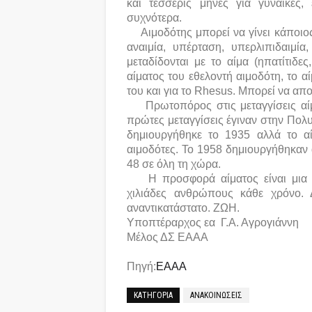
και τέσσερις μήνες για γυναίκες
συχνότερα.
Αιμοδότης μπορεί να γίνει κάποιο
αναιμία, υπέρταση, υπερλιπιδαιμί
μεταδίδονται με το αίμα (ηπατίτιδε
αίματος του εθελοντή αιμοδότη, το αί
του και για το Rhesus. Μπορεί να απο
Πρωτοπόρος στις μεταγγίσεις α
πρώτες μεταγγίσεις έγιναν στην Πολ
δημιουργήθηκε το 1935 αλλά το α
αιμοδότες. Το 1958 δημιουργήθηκαν 
48 σε όλη τη χώρα.
Η προσφορά αίματος είναι μια
χιλιάδες ανθρώπους κάθε χρόνο. Δε
αναντικατάστατο. ΖΩΗ.
Υποπτέραρχος εα Γ.Α. Αγρογιάννη
Μέλος ΔΣ ΕΑΑΑ
Πηγή:
ΕΑΑΑ
ΚΑΤΗΓΟΡΙΑ
ΑΝΑΚΟΙΝΩΣΕΙΣ