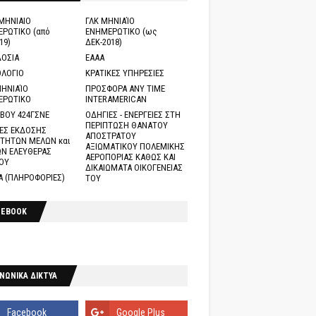
ΜΗΝΙΑΙΟ
ΓΛΚ ΜΗΝΙΑΊΟ
ΡΩΤΙΚΟ (από
ΕΝΗΜΕΡΩΤΙΚΟ (ως
19)
ΔΕΚ-2018)
ΟΣΙΑ
ΕΑΑΑ
ΛΟΓΙΟ
ΚΡΑΤΙΚΕΣ ΥΠΗΡΕΣΙΕΣ
ΗΝΙΑΊΟ
ΠΡΟΣΦΟΡΑ ANY TIME
ΕΡΩΤΙΚΟ
INTERAMERICAN
ΒΟΥ 424ΓΣΝΕ
ΟΔΗΓΙΕΣ - ΕΝΕΡΓΕΙΕΣ ΣΤΗ
ΠΕΡΙΠΤΩΣΗ ΘΑΝΑΤΟΥ
ΕΣ ΕΚΔΟΣΗΣ
ΑΠΟΣΤΡΑΤΟΥ
ΤΗΤΩΝ ΜΕΛΩΝ και
ΑΞΙΩΜΑΤΙΚΟΥ ΠΟΛΕΜΙΚΗΣ
Ν ΕΛΕΥΘΕΡΑΣ
ΑΕΡΟΠΟΡΙΑΣ ΚΑΘΩΣ ΚΑΙ
ΟΥ
ΔΙΚΑΙΩΜΑΤΑ ΟΙΚΟΓΕΝΕΙΑΣ
Α (ΠΛΗΡΟΦΟΡΙΕΣ)
ΤΟΥ
CEBOOK
ΝΩΝΙΚΑ ΔΙΚΤΥΑ