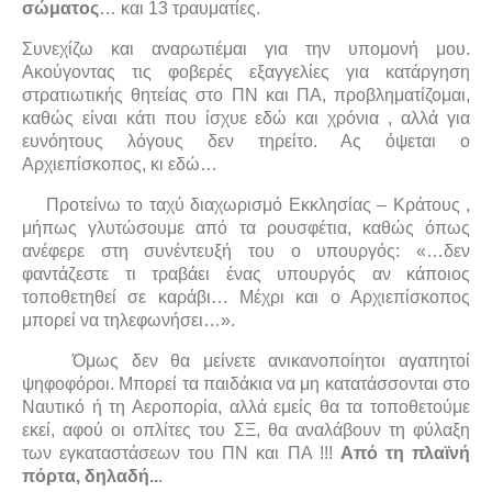
σώματος
… και 13 τραυματίες.
Συνεχίζω και αναρωτιέμαι για την υπομονή μου.
Ακούγοντας τις φοβερές εξαγγελίες για κατάργηση
στρατιωτικής θητείας στο ΠΝ και ΠΑ, προβληματίζομαι,
καθώς είναι κάτι που ίσχυε εδώ και χρόνια , αλλά για
ευνόητους λόγους δεν τηρείτο. Ας όψεται ο
Αρχιεπίσκοπος, κι εδώ…
Προτείνω το ταχύ διαχωρισμό Εκκλησίας – Κράτους ,
μήπως γλυτώσουμε από τα ρουσφέτια, καθώς όπως
ανέφερε στη συνέντευξή του ο υπουργός: «…δεν
φαντάζεστε τι τραβάει ένας υπουργός αν κάποιος
τοποθετηθεί σε καράβι… Μέχρι και ο Αρχιεπίσκοπος
μπορεί να τηλεφωνήσει…».
Όμως δεν θα μείνετε ανικανοποίητοι αγαπητοί
ψηφοφόροι. Μπορεί τα παιδάκια να μη κατατάσσονται στο
Ναυτικό ή τη Αεροπορία, αλλά εμείς θα τα τοποθετούμε
εκεί, αφού οι οπλίτες του ΣΞ, θα αναλάβουν τη φύλαξη
των εγκαταστάσεων του ΠΝ και ΠΑ !!!
Από τη πλαϊνή
πόρτα, δηλαδή..
.