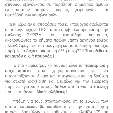
σύνολο,
εξανάγκασε σε παραίτηση σημαντικό αριθμό
εμπειρότατων ιατρών, κυρίως χειρουργών και
υψηλόβαθμων νοσηλευτριών.
Δεν ξέρω αν οι αποφάσεις του κ. Υπουργού οφείλονται
σε πρώην αρχηγό ΓΕΣ, άτυπο συμβουλάτορα και πρώην
στέλεχος ΣΥΡΙΖΑ, που μεταπήδησε κομματικά,
ακολουθώντας τα βήματα πρώην ναύτη αρχηγού (έλεος
πλέον). Άραγε για τη προαγωγή και τοποθέτησή τους είχε
παρέμβει ο Αρχιεπίσκοπος ή άλλη αρχή???
Τον εξέθεσε
και αυτόν ο κ. Υπουργός !
Το πιο κωμικοτραγικό πάντως είναι τα
παιδαριώδη
επιχειρήματα
που χρησιμοποιούνται για να
υποστηρίξουν το δίκαιο των αποφάσεων και τη διάθεση
για σωστή διαχείριση και βεβαίως για την εξεύρεση
πόρων… για να κτιστούν
δήθεν
σπίτια για τα στελέχη
που μετατίθενται.
Μισές αλήθειες
!
Υπόψη για τους στρατιωτικούς, ότι το 15-20% των
υπόψη κατοικιών θα διατίθενται για την εξυπηρέτηση
ιατρών, δασκάλων και καθηγητών ,
ελπίζω (?) με