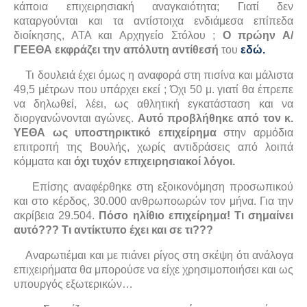
κάποια επιχειρησιακή αναγκαιότητα; Γιατί δεν
καταργούνται και τα αντίστοιχα ενδιάμεσα επίπεδα
διοίκησης, ΑΤΑ και Αρχηγείο Στόλου ;
Ο πρώην Α/
ΓΕΕΘΑ εκφράζει την απόλυτη αντίθεσή
του
εδώ.
Τι δουλειά έχει όμως η αναφορά στη πισίνα και μάλιστα
49,5 μέτρων που υπάρχει εκεί ; Όχι 50 μ. γιατί θα έπρεπε
να δηλωθεί, λέει, ως αθλητική εγκατάσταση και να
διοργανώνονται αγώνες.
Αυτό προβλήθηκε από τον κ.
ΥΕΘΑ ως υποστηρικτικό επιχείρημα
στην αρμόδια
επιτροπή της Βουλής, χωρίς αντιδράσεις από λοιπά
κόμματα και
όχι τυχόν επιχειρησιακοί λόγοι.
Επίσης αναφέρθηκε στη εξοικονόμηση προσωπικού
και στο κέρδος, 30.000 ανθρωποωρών τον μήνα. Για την
ακρίβεια 29.504.
Πόσο ηλίθιο επιχείρημα! Τι σημαίνει
αυτό??? Τι αντίκτυπο έχει και σε τι???
Αναρωτιέμαι και με πιάνει ρίγος στη σκέψη ότι ανάλογα
επιχειρήματα θα μπορούσε να είχε χρησιμοποιήσει και ως
υπουργός εξωτερικών…