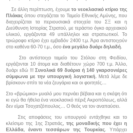
Σε άλλη περίπτωση, έχουμε
το νεοκλασικό κτίριο της
Πλάκας
όπου στεγάζεται το Ταμείο Εθνικής Αμύνης, που
διαχειρίζεται τα περιουσιακά στοιχεία του ΣΞ και η
Διεύθυνση Ιστορίας Στρατού, με τεράστιο όγκο αρχειακού
υλικού, εργάζονται 49 υπάλληλοι και στρατιωτικοί. Το
τριώροφο κτίριο έχει εμβαδόν 2400 τ.μ. Άρα αντιστοιχούν
στο καθένα 60-70 τ.μ., όσο
ένα μεγάλο δυάρι δηλαδή
.
Στο αντίστοιχο ταμείο του Στόλου στη Φειδίου,
εργάζονται 10 άτομα και διαθέτουν χώρο 700 τ.μ. Άλλο,
δυάρι εδώ !!!
Συνολικά 69 δυάρια ή 140 γκαρσονιέρες
σύμφωνα με την υπουργική λογιστική.
Μετά λέμε δε
βρίσκουν σπίτι τα νέα ζευγάρια και οι φοιτητές…
Στο «βρώμικο» μυαλό μου περνάει βέβαια και η σκέψη ότι
κι εγώ θα ήθελα ένα νεοκλασικό πέριξ Ακροπόλεως, αλλά
δεν είμαι Τσοχατζόπουλος… Ο θεός να τον αναπαύσει.
Στις αποφάσεις του υπουργού εντάχθηκε και το
κλείσιμο της 1ης Στρατιάς
, της μοναδικής που έχει η
Ελλάδα, έναντι τεσσάρων της Τουρκίας
. Υπάρχει