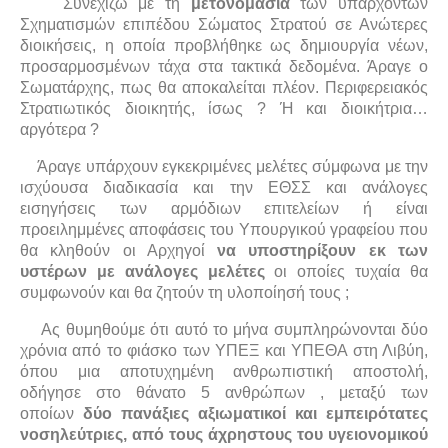
Συνεχίζω με τη
μετονομασία
των υπαρχόντων
Σχηματισμών επιπέδου Σώματος Στρατού σε Ανώτερες
διοικήσεις, η οποία προβλήθηκε ως δημιουργία νέων,
προσαρμοσμένων τάχα στα τακτικά δεδομένα. Άραγε ο
Σωματάρχης, πως θα αποκαλείται πλέον. Περιφερειακός
Στρατιωτικός διοικητής, ίσως ? Ή και διοικήτρια…
αργότερα ?
Άραγε υπάρχουν εγκεκριμένες μελέτες σύμφωνα με την
ισχύουσα διαδικασία και την ΕΘΣΣ και ανάλογες
εισηγήσεις των αρμόδιων επιτελείων ή είναι
προειλημμένες αποφάσεις του Υπουργικού γραφείου που
θα κληθούν οι Αρχηγοί
να υποστηρίξουν εκ των
υστέρων με ανάλογες μελέτες
οι οποίες τυχαία θα
συμφωνούν και θα ζητούν τη υλοποίησή τους ;
Ας θυμηθούμε ότι αυτό το μήνα συμπληρώνονται δύο
χρόνια από το φιάσκο των ΥΠΕΞ και ΥΠΕΘΑ στη Λιβύη,
όπου μια αποτυχημένη ανθρωπιστική αποστολή,
οδήγησε στο θάνατο 5 ανθρώπων , μεταξύ των
οποίων
δύο πανάξιες αξιωματικοί και εμπειρότατες
νοσηλεύτριες, από τους άχρηστους του υγειονομικού