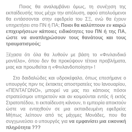
Ποιος θα αναλαμβάνει όμως, τη συνέχιση της
εκπαίδευσής τους μέχρι την απόλυση, αφού απολυόμενοι
θα εντάσσονται στην εφεδρεία του ΣΞ, ενώ θα έχουν
υπηρετήσει στο ΠΝ ή ΠΑ;
Ποιοι θα καλύπτουν εν καιρώ
επιχειρήσεων κάποιες ειδικότητες του ΠΝ ή της ΠΑ,
ώστε να αναπληρώσουν τους θανάτους και τους
τραυματισμούς
;
Ξέχασα ότι όλα θα λυθούν με βάση το «Φινλανδικό
μοντέλο», όπου δεν θα προκύψουν τέτοια προβλήματα,
μιας και προωθείται η «Φινλανδοποίηση» !
Στο δαιδαλώδες και υδροκέφαλο, όπως επεσήμανε ο
υπουργός πριν τις έκτακτες αποστρατείες του Ιανουαρίου,
«ΠΕΝΤΑΓΩΝΟ», μπορεί να μας πει κάποιος πόσοι
στρατεύσιμοι υπηρετούν και αν κοιμούνται εντός ή εκτός
Στρατοπέδου, τι εκπαίδευση κάνουν, τι εμπειρία αποκτούν
ώστε να ενταχθούν σε μια εκπαιδευμένη εφεδρεία;
Μήπως λείπουν από τις μάχιμες Μονάδες, που θα
συγχωνεύσει ο υπουργός για
να εμφανίσει μια εικονική
πληρότητα
???