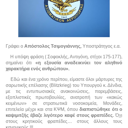
Γράφει ο
Απόστολος Τσιμογιάννης,
Υποστράτηγος ε.α.
Η υπόψη φράση ( Σοφοκλής, Αντιγόνη, στίχοι 175-177),
σημαίνει ότι
«η εξουσία αναδεικνύει τον αληθινό
χαρακτήρα ενός ανθρώπου».
Εδώ και ένα χρόνο περίπου, είμαστε όλοι μάρτυρες της
σαρωτικής επέλασης (Blitzkrieg) του Υπουργού κ. Δένδια,
με τις εντυπωσιακές ανακοινώσεις, παρεμβάσεις,
εξοπλιστικές πρωτοβουλίες, ανατροπή των «κακώς
κειμένων» σε στρατιωτικά νοσοκομεία, Μονάδες,
επιτελεία μέχρι και στα ΚΨΜ, όπου
διαπιστώθηκε ότι ο
καψιμιτζής έβαζε λιγότερο καφέ στους φραπέδες.
Όχι
στους κρητικούς φραπέδες… στους άλλους τους
κανονικούς !!!