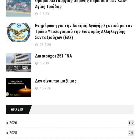
Ωράριο Λειτουργίας Θερινής Περιόδου των ΚΑΑΥ
Αγίας Τριάδας
9.6.23
Ενημέρωση για την Άσκηση Αγωγής Σχετικά με τον
Tρόπο Yπολογισμού της Εισφοράς Αλληλεγγύης
Συνταξιούχων (ΕΑΣ)
23.7.26
Δικαιούχοι 251 ΓΝΑ
3.7.19
Δεν είναι πια μαζί μας
15.7.26
ΑΡΧΕΙΟ
2026
112
2025
221