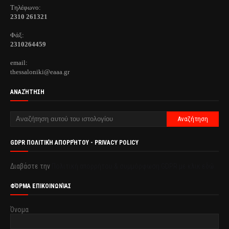
Τηλέφωνo:
2310 261321
Φάξ:
2310264459
email:
thessaloniki@eaaa.gr
ΑΝΑΖΉΤΗΣΗ
GDPR ΠΟΛΙΤΙΚΉ ΑΠΟΡΡΉΤΟΥ - PRIVACY POLICY
Διαβάστε την
Πολιτική απορρήτου & συμμόρφωση GDPR με κλικ εδώ.
ΦΌΡΜΑ ΕΠΙΚΟΙΝΩΝΊΑΣ
Όνομα