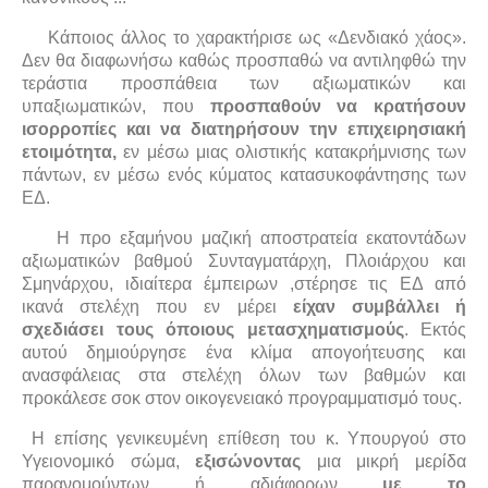
Κάποιος άλλος το χαρακτήρισε ως «Δενδιακό χάος».
Δεν θα διαφωνήσω καθώς προσπαθώ να αντιληφθώ την
τεράστια προσπάθεια των αξιωματικών και
υπαξιωματικών, που
προσπαθούν να κρατήσουν
ισορροπίες και να διατηρήσουν την επιχειρησιακή
ετοιμότητα,
εν μέσω μιας ολιστικής κατακρήμνισης των
πάντων, εν μέσω ενός κύματος κατασυκοφάντησης των
ΕΔ.
Η προ εξαμήνου μαζική αποστρατεία εκατοντάδων
αξιωματικών βαθμού Συνταγματάρχη, Πλοιάρχου και
Σμηνάρχου, ιδιαίτερα έμπειρων ,στέρησε τις ΕΔ από
ικανά στελέχη που εν μέρει
είχαν συμβάλλει ή
σχεδιάσει τους όποιους μετασχηματισμούς
. Εκτός
αυτού δημιούργησε ένα κλίμα απογοήτευσης και
ανασφάλειας στα στελέχη όλων των βαθμών και
προκάλεσε σοκ στον οικογενειακό προγραμματισμό τους.
Η επίσης γενικευμένη επίθεση του κ. Υπουργού στο
Υγειονομικό σώμα,
εξισώνοντας
μια μικρή μερίδα
παρανομούντων ή αδιάφορων
με το