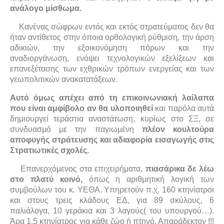
ανάλογο μίσθωμα.
Κανένας σώφρων εντός και εκτός στρατεύματος δεν θα
ήταν αντίθετος στην όποια ορθολογική ρύθμιση, την άρση
αδικιών, την εξοικονόμηση πόρων και την
αναδιοργάνωση, ενόψει τεχνολογικών εξελίξεων και
επανεξέτασης των εχθρικών τρόπων ενεργείας και των
γεωπολιτικών ανακατατάξεων.
Αυτό όμως απέχει από τη επικοινωνιακή λαίλαπα
που είναι αμφίβολο αν θα υλοποιηθεί
και παρόλα αυτά
δημιουργεί τεράστια αναστάτωση, κυρίως στο ΣΞ, σε
συνδυασμό με την παγιωμένη
πλέον κουλτούρα
αποφυγής στράτευσης και αδιαφορία εισαγωγής στις
Στρατιωτικές σχολές.
Επανερχόμενος στα επιχειρήματα,
πιασάρικα δε λέω
στο πλατύ κοινό,
όπως η αριθμητική λογική των
συμβούλων του κ. ΥΕΘΑ. Υπηρετούν π.χ. 160 κτηνίατροι
και στους τρεις κλάδους ΕΔ, για 89 σκύλους, 6
παλιάλογα, 10 γεράκια και 3 λαγούς( του υπουργού…).
Άρα 1,5 κτηνίατρος για κάθε ζώο ή πτηνό. Απαράδεκτον !!!