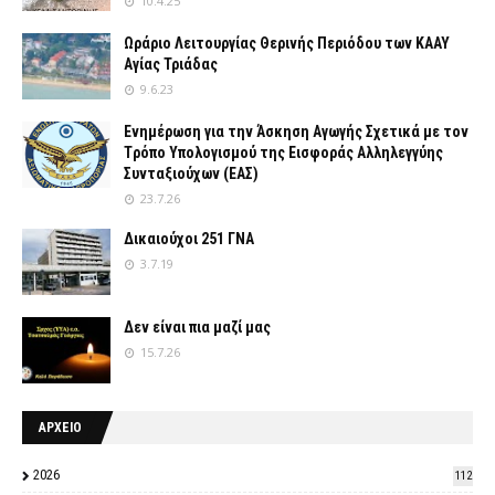
10.4.25
Ωράριο Λειτουργίας Θερινής Περιόδου των ΚΑΑΥ
Αγίας Τριάδας
9.6.23
Ενημέρωση για την Άσκηση Αγωγής Σχετικά με τον
Tρόπο Yπολογισμού της Εισφοράς Αλληλεγγύης
Συνταξιούχων (ΕΑΣ)
23.7.26
Δικαιούχοι 251 ΓΝΑ
3.7.19
Δεν είναι πια μαζί μας
15.7.26
ΑΡΧΕΙΟ
2026
112