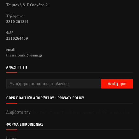
Τσιμισκή & Γ Θεοχάρη 2
Τηλέφωνo:
2310 261321
Φάξ:
2310264459
email:
thessaloniki@eaaa.gr
ΑΝΑΖΉΤΗΣΗ
GDPR ΠΟΛΙΤΙΚΉ ΑΠΟΡΡΉΤΟΥ - PRIVACY POLICY
Διαβάστε την
Πολιτική απορρήτου & συμμόρφωση GDPR με κλικ εδώ.
ΦΌΡΜΑ ΕΠΙΚΟΙΝΩΝΊΑΣ
Όνομα