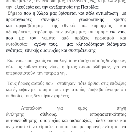
δικαιωμάτων , την ιστορία μας, τα ιδανικά
μας, το
μέλλον μας,
την
ελευθερία και την ανεξαρτησία της Πατρίδας
Σήμερα
που η Χώρα μας βρίσκεται και πάλι αντιμέτωπη με
πρωτόγνωρες συνθήκες γεωπολιτικής κρίσης
και
αμφισβήτησης της εθνικής μας κυριαρχίας
και
αξιοπρέπειας, στρέφουμε την μνήμη μας και τιμάμε
εκείνους
που με τον
γεμάτο από πράξεις ηρωισμού και
αυτοθυσίας,
αγώνα τους, μας κληροδότησαν διδάγματα
ενότητας, εθνικής ομοψυχίας και συστράτευσης.
Ε
κείνους που χωρίς να υπολογίσουν συσχετισμούς δυνάμεων,
ούτε τις πιθανότητες νίκης ή ήττας συσπειρώθηκαν, για να
υπερασπιστούν την πατρώα γη .
Τους ήρωες αυτούς που στάθηκαν τότε όρθιοι στις επάλξεις
και έγραψαν με το αίμα τους την
ιστορία,
διαβεβαιώνουμε ότι
οι θυσίες τους δεν πήγαν χαμένες.
Αποτελούν για εμάς πηγή
άντλησης
σθένους, αποφασιστικότητας
αυτοπεποίθησης ομοψυχίας και αισιοδοξίας, ώστε
όποτε και
αν χρειαστεί να είμαστε έτοιμοι και με αρραγή ενότητα ν
α