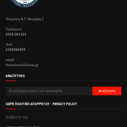
Τσιμισκή & Γ Θεοχάρη 2
Τηλέφωνo:
2310 261321
Φάξ:
2310264459
email:
thessaloniki@eaaa.gr
ΑΝΑΖΉΤΗΣΗ
GDPR ΠΟΛΙΤΙΚΉ ΑΠΟΡΡΉΤΟΥ - PRIVACY POLICY
Διαβάστε την
Πολιτική απορρήτου & συμμόρφωση GDPR με κλικ εδώ.