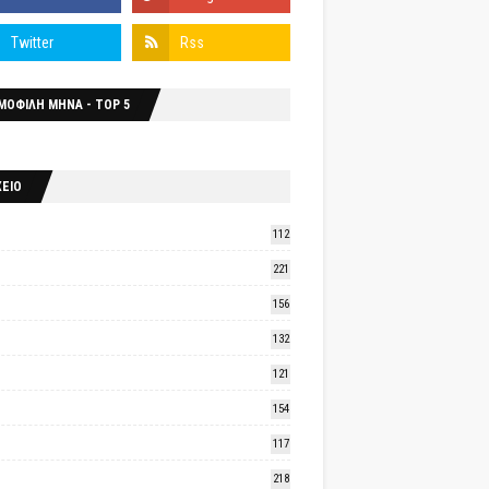
ΜΟΦΙΛΗ ΜΗΝΑ - TOP 5
ΧΕΙΟ
112
221
156
132
121
154
117
218