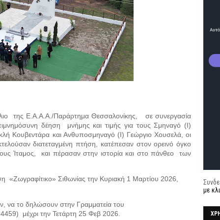
ύλιο της Ε.Α.Α.Α./Παράρτημα Θεσσαλονίκης, σε συνεργασία
ιμνημόσυνη δέηση μνήμης και τιμής για τους Σμηναγό (Ι)
κλή Κουβεντάρα και Ανθυποσμηναγό (Ι) Γεώργιο Χουσελά, οι
κτελούσαν διατεταγμένη πτήση, κατέπεσαν στον ορεινό όγκο
ρους Ίταμος, και πέρασαν στην ιστορία και στο πάνθεο των
η «Ζωγραφίτικο» Σιθωνίας την Κυριακή 1 Μαρτίου 2026,
Συνδε
με κλ
ν, να το δηλώσουν στην Γραμματεία του
64459)
μέχρι την Τετάρτη 25 Φεβ 2026.
ΧΡ