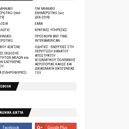
ΜΗΝΙΑΙΟ
ΓΛΚ ΜΗΝΙΑΊΟ
ΡΩΤΙΚΟ (από
ΕΝΗΜΕΡΩΤΙΚΟ (ως
19)
ΔΕΚ-2018)
ΟΣΙΑ
ΕΑΑΑ
ΛΟΓΙΟ
ΚΡΑΤΙΚΕΣ ΥΠΗΡΕΣΙΕΣ
ΗΝΙΑΊΟ
ΠΡΟΣΦΟΡΑ ANY TIME
ΕΡΩΤΙΚΟ
INTERAMERICAN
ΒΟΥ 424ΓΣΝΕ
ΟΔΗΓΙΕΣ - ΕΝΕΡΓΕΙΕΣ ΣΤΗ
ΠΕΡΙΠΤΩΣΗ ΘΑΝΑΤΟΥ
ΕΣ ΕΚΔΟΣΗΣ
ΑΠΟΣΤΡΑΤΟΥ
ΤΗΤΩΝ ΜΕΛΩΝ και
ΑΞΙΩΜΑΤΙΚΟΥ ΠΟΛΕΜΙΚΗΣ
Ν ΕΛΕΥΘΕΡΑΣ
ΑΕΡΟΠΟΡΙΑΣ ΚΑΘΩΣ ΚΑΙ
ΟΥ
ΔΙΚΑΙΩΜΑΤΑ ΟΙΚΟΓΕΝΕΙΑΣ
Α (ΠΛΗΡΟΦΟΡΙΕΣ)
ΤΟΥ
CEBOOK
ΝΩΝΙΚΑ ΔΙΚΤΥΑ