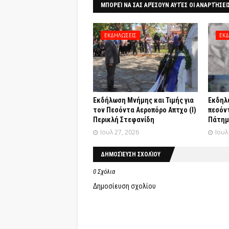
ΜΠΟΡΕΊ ΝΑ ΣΑΣ ΑΡΈΣΟΥΝ ΑΥΤΈΣ ΟΙ ΑΝΑΡΤΉΣΕΙ
ΕΚΔΗΛΩΣΕΙΣ
ΕΚΔ
Εκδήλωση Μνήμης και Τιμής για
Εκδηλ
τον Πεσόντα Αεροπόρο Απτχο (Ι)
πεσόν
Περικλή Στεφανίδη
Πάτημ
Ιουλ 27, 2026
Ιουλ
ΔΗΜΟΣΊΕΥΣΗ ΣΧΟΛΊΟΥ
0 Σχόλια
Δημοσίευση σχολίου