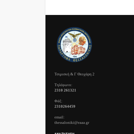
Τσιμισκή & Γ Θεοχάρη 2
Τηλέφωνo:
2310 261321
Φάξ:
2310264459
email:
thessaloniki@eaaa.gr