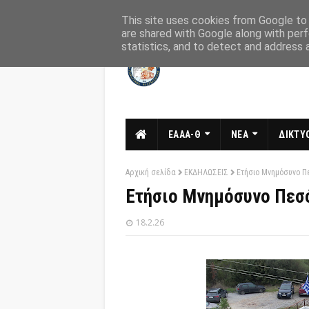
Αρχική
Σχετικά
Επικοινωνία
This site uses cookies from Google to d
are shared with Google along with perf
statistics, and to detect and address 
ΕΑΑΑ-Θ
ΝΕΑ
ΔΙΚΤΥΟ
Αρχική σελίδα
ΕΚΔΗΛΩΣΕΙΣ
Ετήσιο Μνημόσυνο Π
Ετήσιο Μνημόσυνο Πεσ
18.2.26