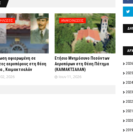
Σ
ΗΛΩΣΕΙΣ
ΑΝΑΚΟΙΝΩΣΕΙΣ
ΔΗ
ΑΡ
ωση αφιερωμένη σε
Ετήσιο Μνημόσυνο Πεσόντων
2026
τες αεροπόρους στη θέση
Αεροπόρων στη Θέση Πάτημα
α , Καιμακτσαλάν
(ΚΑΙΜΑΚΤΣΑΛΑΝ)
2025
 02, 2026
Ιουν 11, 2026
2024
2023
2022
2021
2020
2019