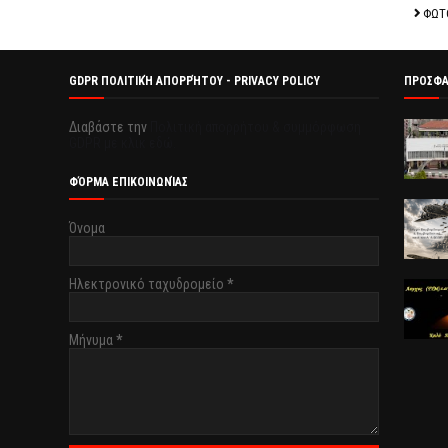
ΦΩΤ
GDPR ΠΟΛΙΤΙΚΉ ΑΠΟΡΡΉΤΟΥ - PRIVACY POLICY
ΠΡΟΣΦ
Διαβάστε την
Πολιτική απορρήτου & συμμόρφωση
GDPR με κλικ εδώ.
ΦΌΡΜΑ ΕΠΙΚΟΙΝΩΝΊΑΣ
Όνομα
Ηλεκτρονικό ταχυδρομείο
*
Μήνυμα
*