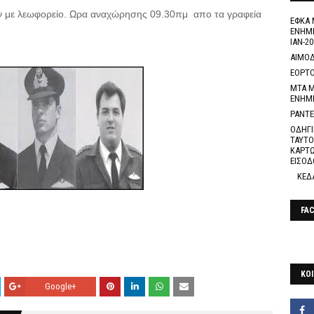
ν με λεωφορείο. Ωρα αναχώρησης 09.30πμ απο τα γραφεία
ΕΦΚΑ 
ΕΝΗΜΕ
ΙΑΝ-20
ΑΙΜΟΔ
ΕΟΡΤΟ
ΜΤΑ Μ
ΕΝΗΜ
ΡΑΝΤΕ
ΟΔΗΓΙ
ΤΑΥΤΟ
ΚΑΡΤΩ
ΕΙΣΟΔ
ΚΕΔ
FA
ΚΟΙ
Google+