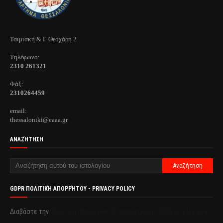
Τσιμισκή & Γ Θεοχάρη 2
Τηλέφωνo:
2310 261321
Φάξ:
2310264459
email:
thessaloniki@eaaa.gr
ΑΝΑΖΉΤΗΣΗ
GDPR ΠΟΛΙΤΙΚΉ ΑΠΟΡΡΉΤΟΥ - PRIVACY POLICY
Διαβάστε την
Πολιτική απορρήτου & συμμόρφωση GDPR με κλικ εδώ.