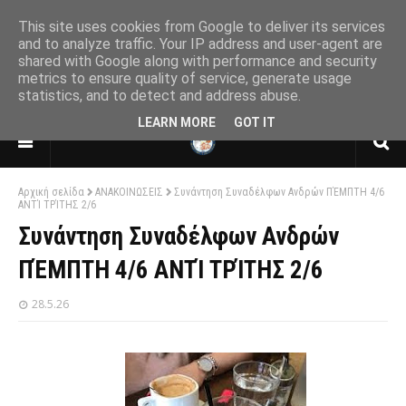
This site uses cookies from Google to deliver its services
and to analyze traffic. Your IP address and user-agent are
shared with Google along with performance and security
ΕΝΩΣΗ ΑΠΟΣΤΡΑΤΩΝ ΑΞΙΩΜΑΤΙΚΩΝ
metrics to ensure quality of service, generate usage
ΑΕΡΟΠΟΡΙΑΣ
statistics, and to detect and address abuse.
ΠΑΡΑΡΤΗΜΑ ΘΕΣΣΑΛΟΝΙΚΗΣ
LEARN MORE
GOT IT
Αρχική σελίδα
ΑΝΑΚΟΙΝΩΣΕΙΣ
Συνάντηση Συναδέλφων Ανδρών ΠΈΜΠΤΗ 4/6
ΑΝΤΊ ΤΡΊΤΗΣ 2/6
Συνάντηση Συναδέλφων Ανδρών
ΠΈΜΠΤΗ 4/6 ΑΝΤΊ ΤΡΊΤΗΣ 2/6
28.5.26