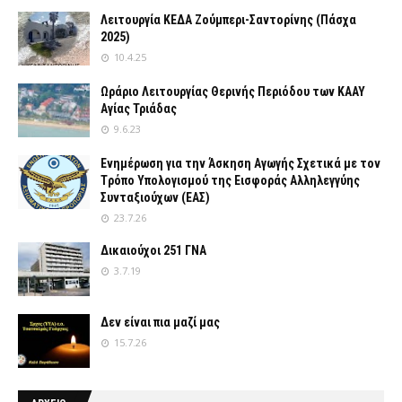
Λειτουργία ΚΕΔΑ Ζούμπερι-Σαντορίνης (Πάσχα
2025)
10.4.25
Ωράριο Λειτουργίας Θερινής Περιόδου των ΚΑΑΥ
Αγίας Τριάδας
9.6.23
Ενημέρωση για την Άσκηση Αγωγής Σχετικά με τον
Tρόπο Yπολογισμού της Εισφοράς Αλληλεγγύης
Συνταξιούχων (ΕΑΣ)
23.7.26
Δικαιούχοι 251 ΓΝΑ
3.7.19
Δεν είναι πια μαζί μας
15.7.26