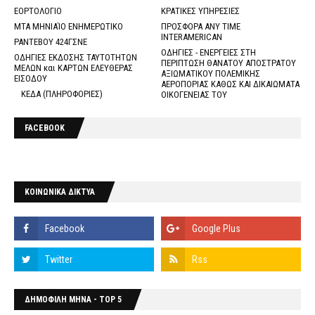
ΕΟΡΤΟΛΟΓΙΟ
ΚΡΑΤΙΚΕΣ ΥΠΗΡΕΣΙΕΣ
ΜΤΑ ΜΗΝΙΑΊΟ ΕΝΗΜΕΡΩΤΙΚΟ
ΠΡΟΣΦΟΡΑ ANY TIME
INTERAMERICAN
ΡΑΝΤΕΒΟΥ 424ΓΣΝΕ
ΟΔΗΓΙΕΣ - ΕΝΕΡΓΕΙΕΣ ΣΤΗ
ΟΔΗΓΙΕΣ ΕΚΔΟΣΗΣ ΤΑΥΤΟΤΗΤΩΝ
ΠΕΡΙΠΤΩΣΗ ΘΑΝΑΤΟΥ ΑΠΟΣΤΡΑΤΟΥ
ΜΕΛΩΝ και ΚΑΡΤΩΝ ΕΛΕΥΘΕΡΑΣ
ΑΞΙΩΜΑΤΙΚΟΥ ΠΟΛΕΜΙΚΗΣ
ΕΙΣΟΔΟΥ
ΑΕΡΟΠΟΡΙΑΣ ΚΑΘΩΣ ΚΑΙ ΔΙΚΑΙΩΜΑΤΑ
ΚΕΔΑ (ΠΛΗΡΟΦΟΡΙΕΣ)
ΟΙΚΟΓΕΝΕΙΑΣ ΤΟΥ
FACEBOOK
ΚΟΙΝΩΝΙΚΑ ΔΙΚΤΥΑ
ΔΗΜΟΦΙΛΗ ΜΗΝΑ - TOP 5