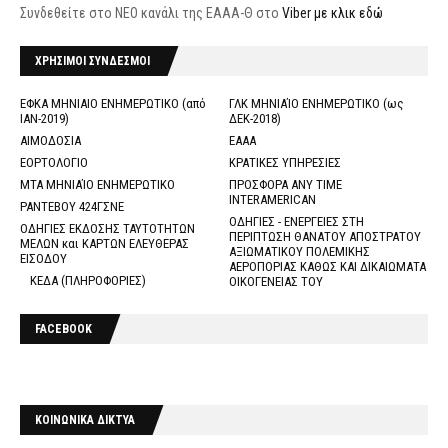
Συνδεθείτε στο ΝΕΟ κανάλι της ΕΑΑΑ-Θ στο
Viber με κλικ εδώ
ΧΡΗΣΙΜΟΙ ΣΥΝΔΕΣΜΟΙ
ΕΦΚΑ ΜΗΝΙΑΙΟ ΕΝΗΜΕΡΩΤΙΚΟ (από
ΓΛΚ ΜΗΝΙΑΊΟ ΕΝΗΜΕΡΩΤΙΚΟ (ως
ΙΑΝ-2019)
ΔΕΚ-2018)
ΑΙΜΟΔΟΣΙΑ
ΕΑΑΑ
ΕΟΡΤΟΛΟΓΙΟ
ΚΡΑΤΙΚΕΣ ΥΠΗΡΕΣΙΕΣ
ΜΤΑ ΜΗΝΙΑΊΟ ΕΝΗΜΕΡΩΤΙΚΟ
ΠΡΟΣΦΟΡΑ ANY TIME
INTERAMERICAN
ΡΑΝΤΕΒΟΥ 424ΓΣΝΕ
ΟΔΗΓΙΕΣ - ΕΝΕΡΓΕΙΕΣ ΣΤΗ
ΟΔΗΓΙΕΣ ΕΚΔΟΣΗΣ ΤΑΥΤΟΤΗΤΩΝ
ΠΕΡΙΠΤΩΣΗ ΘΑΝΑΤΟΥ ΑΠΟΣΤΡΑΤΟΥ
ΜΕΛΩΝ και ΚΑΡΤΩΝ ΕΛΕΥΘΕΡΑΣ
ΑΞΙΩΜΑΤΙΚΟΥ ΠΟΛΕΜΙΚΗΣ
ΕΙΣΟΔΟΥ
ΑΕΡΟΠΟΡΙΑΣ ΚΑΘΩΣ ΚΑΙ ΔΙΚΑΙΩΜΑΤΑ
ΚΕΔΑ (ΠΛΗΡΟΦΟΡΙΕΣ)
ΟΙΚΟΓΕΝΕΙΑΣ ΤΟΥ
FACEBOOK
ΚΟΙΝΩΝΙΚΑ ΔΙΚΤΥΑ