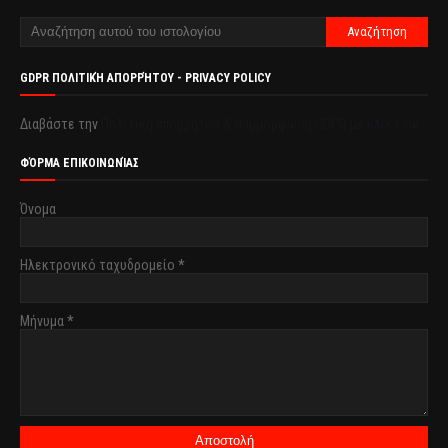
GDPR ΠΟΛΙΤΙΚΉ ΑΠΟΡΡΉΤΟΥ - PRIVACY POLICY
Διαβάστε την
Πολιτική απορρήτου & συμμόρφωση GDPR με κλικ εδώ.
ΦΌΡΜΑ ΕΠΙΚΟΙΝΩΝΊΑΣ
Όνομα
Ηλεκτρονικό ταχυδρομείο
*
Μήνυμα
*