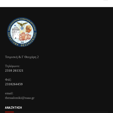
Τσιμισκή & Γ Θεοχάρη 2
Τηλέφωνo:
2310 261321
Φάξ:
2310264459
email:
thessaloniki@eaaa.gr
ΑΝΑΖΉΤΗΣΗ