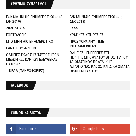
ΧΡΗΣΙΜΟΙ ΣΥΝΔΕΣΜΟΙ
ΕΦΚΑ ΜΗΝΙΑΙΟ ΕΝΗΜΕΡΩΤΙΚΟ (από
ΓΛΚ ΜΗΝΙΑΊΟ ΕΝΗΜΕΡΩΤΙΚΟ (ως
ΙΑΝ-2019)
ΔΕΚ-2018)
ΑΙΜΟΔΟΣΙΑ
ΕΑΑΑ
ΕΟΡΤΟΛΟΓΙΟ
ΚΡΑΤΙΚΕΣ ΥΠΗΡΕΣΙΕΣ
ΜΤΑ ΜΗΝΙΑΊΟ ΕΝΗΜΕΡΩΤΙΚΟ
ΠΡΟΣΦΟΡΑ ANY TIME
INTERAMERICAN
ΡΑΝΤΕΒΟΥ 424ΓΣΝΕ
ΟΔΗΓΙΕΣ - ΕΝΕΡΓΕΙΕΣ ΣΤΗ
ΟΔΗΓΙΕΣ ΕΚΔΟΣΗΣ ΤΑΥΤΟΤΗΤΩΝ
ΠΕΡΙΠΤΩΣΗ ΘΑΝΑΤΟΥ ΑΠΟΣΤΡΑΤΟΥ
ΜΕΛΩΝ και ΚΑΡΤΩΝ ΕΛΕΥΘΕΡΑΣ
ΑΞΙΩΜΑΤΙΚΟΥ ΠΟΛΕΜΙΚΗΣ
ΕΙΣΟΔΟΥ
ΑΕΡΟΠΟΡΙΑΣ ΚΑΘΩΣ ΚΑΙ ΔΙΚΑΙΩΜΑΤΑ
ΚΕΔΑ (ΠΛΗΡΟΦΟΡΙΕΣ)
ΟΙΚΟΓΕΝΕΙΑΣ ΤΟΥ
FACEBOOK
ΚΟΙΝΩΝΙΚΑ ΔΙΚΤΥΑ