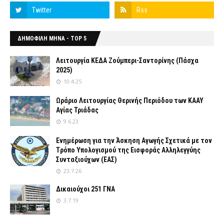
ΔΗΜΟΦΙΛΗ ΜΗΝΑ - TOP 5
Λειτουργία ΚΕΔΑ Ζούμπερι-Σαντορίνης (Πάσχα
2025)
10.4.25
Ωράριο Λειτουργίας Θερινής Περιόδου των ΚΑΑΥ
Αγίας Τριάδας
9.6.23
Ενημέρωση για την Άσκηση Αγωγής Σχετικά με τον
Tρόπο Yπολογισμού της Εισφοράς Αλληλεγγύης
Συνταξιούχων (ΕΑΣ)
23.7.26
Δικαιούχοι 251 ΓΝΑ
3.7.19