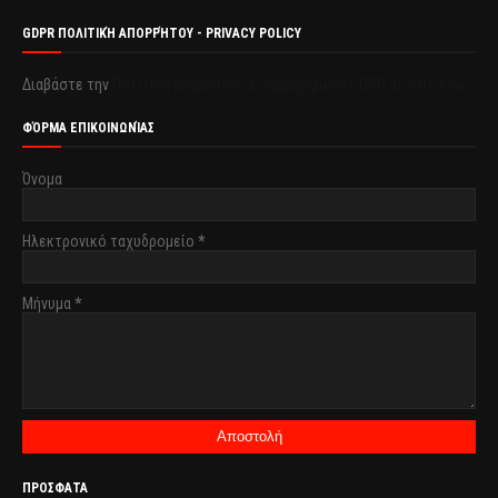
GDPR ΠΟΛΙΤΙΚΉ ΑΠΟΡΡΉΤΟΥ - PRIVACY POLICY
Διαβάστε την
Πολιτική απορρήτου & συμμόρφωση GDPR με κλικ εδώ.
ΦΌΡΜΑ ΕΠΙΚΟΙΝΩΝΊΑΣ
Όνομα
Ηλεκτρονικό ταχυδρομείο
*
Μήνυμα
*
ΠΡΟΣΦΑΤΑ