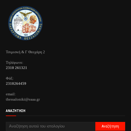
Τσιμισκή & Γ Θεοχάρη 2
Τηλέφωνo:
2310 261321
Φάξ:
2310264459
email:
thessaloniki@eaaa.gr
ΑΝΑΖΉΤΗΣΗ