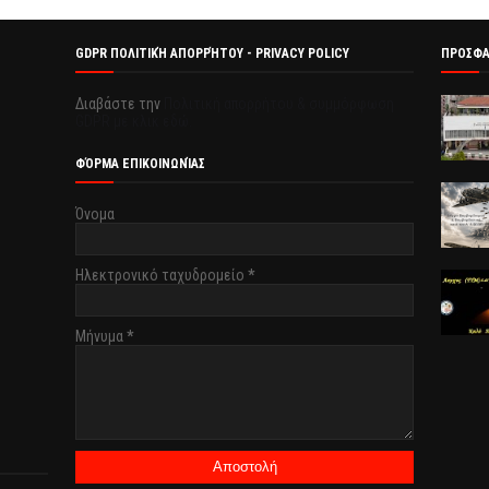
GDPR ΠΟΛΙΤΙΚΉ ΑΠΟΡΡΉΤΟΥ - PRIVACY POLICY
ΠΡΟΣΦ
Διαβάστε την
Πολιτική απορρήτου & συμμόρφωση
GDPR με κλικ εδώ.
ΦΌΡΜΑ ΕΠΙΚΟΙΝΩΝΊΑΣ
Όνομα
Ηλεκτρονικό ταχυδρομείο
*
Μήνυμα
*