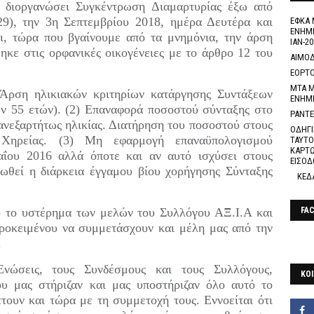
α διοργανώσει Συγκέντρωση Διαμαρτυρίας έξω από
29), την 3η Σεπτεμβρίου 2018, ημέρα Δευτέρα και
ΕΦΚΑ 
ΕΝΗΜΕ
ι, τώρα που βγαίνουμε από τα μνημόνια, την άρση
ΙΑΝ-20
ηκε στις ορφανικές οικογένειες με το άρθρο 12 του
ΑΙΜΟΔ
ΕΟΡΤΟ
ΜΤΑ Μ
) Άρση ηλικιακών κριτηρίων κατάργησης Συντάξεων
ΕΝΗΜ
ν 55 ετών). (2) Επαναφορά ποσοστού σύνταξης στο
ΡΑΝΤΕ
ανεξαρτήτως ηλικίας. Διατήρηση του ποσοστού στους
ΟΔΗΓΙ
ς Χηρείας. (3) Μη εφαρμογή επαναϋπολογισμού
ΤΑΥΤΟ
ΚΑΡΤΩ
ΐου 2016 αλλά όποτε και αν αυτό ισχύσει στους
ΕΙΣΟΔ
ιωθεί η διάρκεια έγγαμου βίου χορήγησης Σύνταξης
ΚΕΔ
 το υστέρημα των μελών του Συλλόγου ΑΞ.Ι.Α και
FA
ροκειμένου να συμμετάσχουν και μέλη μας από την
.
Ενώσεις, τους Συνδέσμους και τους Συλλόγους,
ΚΟΙ
υ μας στήριζαν και μας υποστήριζαν όλο αυτό το
τουν και τώρα με τη συμμετοχή τους. Εννοείται ότι