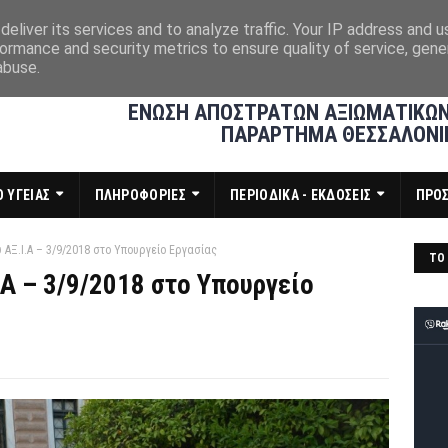
eliver its services and to analyze traffic. Your IP address and 
ormance and security metrics to ensure quality of service, gen
abuse.
ΕΝΩΣΗ ΑΠΟΣΤΡΑΤΩΝ ΑΞΙΩΜΑΤΙΚΩΝ
ΠΑΡΑΡΤΗΜΑ ΘΕΣΣΑΛΟΝΙ
 ΥΓΕΙΑΣ
ΠΛΗΡΟΦΟΡΙΕΣ
ΠΕΡΙΟΔΙΚΑ - ΕΚΔΟΣΕΙΣ
ΠΡΟ
ΑΞ.Ι.Α – 3/9/2018 στο Υπουργείο Εργασίας
ΤΟ 
Α – 3/9/2018 στο Υπουργείο