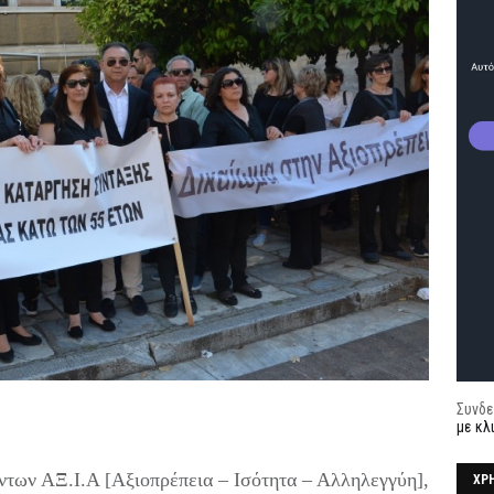
Συνδε
με κλ
των ΑΞ.Ι.Α [Αξιοπρέπεια – Ισότητα – Αλληλεγγύη],
ΧΡ