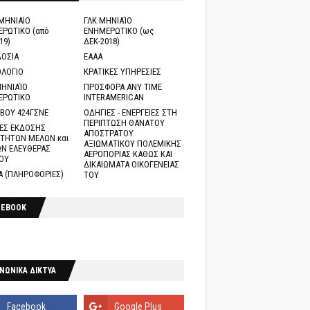
ΜΗΝΙΑΙΟ
ΓΛΚ ΜΗΝΙΑΊΟ
ΡΩΤΙΚΟ (από
ΕΝΗΜΕΡΩΤΙΚΟ (ως
19)
ΔΕΚ-2018)
ΟΣΙΑ
ΕΑΑΑ
ΛΟΓΙΟ
ΚΡΑΤΙΚΕΣ ΥΠΗΡΕΣΙΕΣ
ΗΝΙΑΊΟ
ΠΡΟΣΦΟΡΑ ANY TIME
ΕΡΩΤΙΚΟ
INTERAMERICAN
ΒΟΥ 424ΓΣΝΕ
ΟΔΗΓΙΕΣ - ΕΝΕΡΓΕΙΕΣ ΣΤΗ
ΠΕΡΙΠΤΩΣΗ ΘΑΝΑΤΟΥ
ΕΣ ΕΚΔΟΣΗΣ
ΑΠΟΣΤΡΑΤΟΥ
ΤΗΤΩΝ ΜΕΛΩΝ και
ΑΞΙΩΜΑΤΙΚΟΥ ΠΟΛΕΜΙΚΗΣ
Ν ΕΛΕΥΘΕΡΑΣ
ΑΕΡΟΠΟΡΙΑΣ ΚΑΘΩΣ ΚΑΙ
ΟΥ
ΔΙΚΑΙΩΜΑΤΑ ΟΙΚΟΓΕΝΕΙΑΣ
Α (ΠΛΗΡΟΦΟΡΙΕΣ)
ΤΟΥ
CEBOOK
ΝΩΝΙΚΑ ΔΙΚΤΥΑ