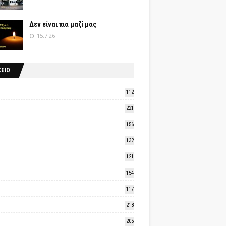
Δεν είναι πια μαζί μας
15.7.26
ΧΕΙΟ
112
221
156
132
121
154
117
218
205