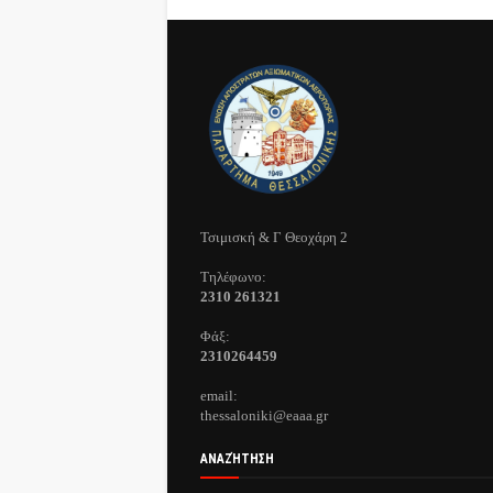
Τσιμισκή & Γ Θεοχάρη 2
Τηλέφωνo:
2310 261321
Φάξ:
2310264459
email:
thessaloniki@eaaa.gr
ΑΝΑΖΉΤΗΣΗ