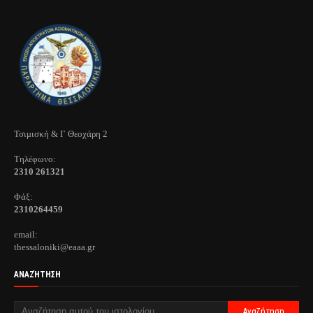
Τσιμισκή & Γ Θεοχάρη 2
Τηλέφωνo:
2310 261321
Φάξ:
2310264459
email:
thessaloniki@eaaa.gr
ΑΝΑΖΉΤΗΣΗ