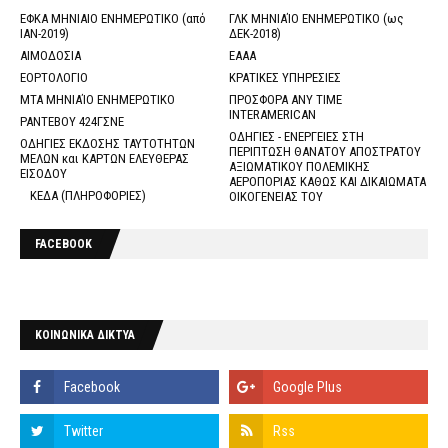
ΕΦΚΑ ΜΗΝΙΑΙΟ ΕΝΗΜΕΡΩΤΙΚΟ (από
ΓΛΚ ΜΗΝΙΑΊΟ ΕΝΗΜΕΡΩΤΙΚΟ (ως
ΙΑΝ-2019)
ΔΕΚ-2018)
ΑΙΜΟΔΟΣΙΑ
ΕΑΑΑ
ΕΟΡΤΟΛΟΓΙΟ
ΚΡΑΤΙΚΕΣ ΥΠΗΡΕΣΙΕΣ
ΜΤΑ ΜΗΝΙΑΊΟ ΕΝΗΜΕΡΩΤΙΚΟ
ΠΡΟΣΦΟΡΑ ANY TIME
INTERAMERICAN
ΡΑΝΤΕΒΟΥ 424ΓΣΝΕ
ΟΔΗΓΙΕΣ - ΕΝΕΡΓΕΙΕΣ ΣΤΗ
ΟΔΗΓΙΕΣ ΕΚΔΟΣΗΣ ΤΑΥΤΟΤΗΤΩΝ
ΠΕΡΙΠΤΩΣΗ ΘΑΝΑΤΟΥ ΑΠΟΣΤΡΑΤΟΥ
ΜΕΛΩΝ και ΚΑΡΤΩΝ ΕΛΕΥΘΕΡΑΣ
ΑΞΙΩΜΑΤΙΚΟΥ ΠΟΛΕΜΙΚΗΣ
ΕΙΣΟΔΟΥ
ΑΕΡΟΠΟΡΙΑΣ ΚΑΘΩΣ ΚΑΙ ΔΙΚΑΙΩΜΑΤΑ
ΚΕΔΑ (ΠΛΗΡΟΦΟΡΙΕΣ)
ΟΙΚΟΓΕΝΕΙΑΣ ΤΟΥ
FACEBOOK
ΚΟΙΝΩΝΙΚΑ ΔΙΚΤΥΑ