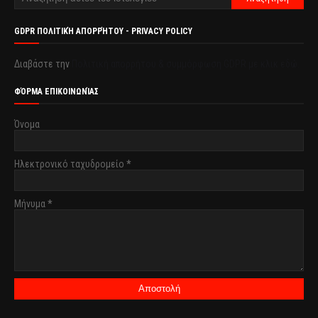
GDPR ΠΟΛΙΤΙΚΉ ΑΠΟΡΡΉΤΟΥ - PRIVACY POLICY
Διαβάστε την
Πολιτική απορρήτου & συμμόρφωση GDPR με κλικ εδώ.
ΦΌΡΜΑ ΕΠΙΚΟΙΝΩΝΊΑΣ
Όνομα
Ηλεκτρονικό ταχυδρομείο
*
Μήνυμα
*