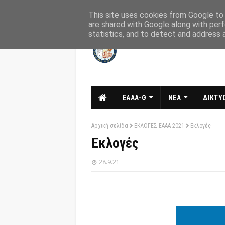
Αρχική
Σχετικά
Επικοινωνία
This site uses cookies from Google to d
are shared with Google along with perf
statistics, and to detect and address 
ΕΑΑΑ-Θ
ΝΕΑ
ΔΙΚΤΥΟ
Αρχική σελίδα
ΕΚΛΟΓΕΣ ΕΑΑΑ 2021
Εκλογές
Εκλογές
28.9.21