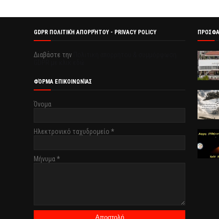
GDPR ΠΟΛΙΤΙΚΉ ΑΠΟΡΡΉΤΟΥ - PRIVACY POLICY
ΠΡΟΣΦ
Διαβάστε την
Πολιτική απορρήτου & συμμόρφωση
GDPR με κλικ εδώ.
ΦΌΡΜΑ ΕΠΙΚΟΙΝΩΝΊΑΣ
Όνομα
Ηλεκτρονικό ταχυδρομείο
*
Μήνυμα
*