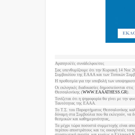
Αγαπητοί/ές συνάδελφοι/σες
Σας υπενθυμίζουμε ότι την Κυριακή 14 Νοε 20
Συμβουλίου της ΕΑΑΑ και των Τοπικών Συμ
Η προθεσμία για την υποβολή των υποψηφιοτή
Οι εκλογικές διαδικασίες δημοσιεύονται στις
Θεσσαλονίκης (
WWW
.
EAAATHESS
.
GR
).
Τονίζεται ότι η ψηφοφορία θα γίνει με την φυ
Ταυτότητας της ΕΑΑΑ.
Το Τ.Σ. του Παραρτήματος Θεσσαλονίκης καλε
δύναμη στα Συμβούλια που θα εκλεγούν, να δ
θεσμικών και καθημερινότητας,
Τα μέχρι τώρα ποσοστά συμμετοχής είναι απο
περίπου αποστράτους και τις οικογένειές τους
στρατιωτική ηγεσία, και κυρίως η Ελληνική Κ