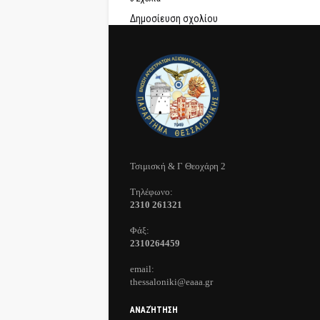
Δημοσίευση σχολίου
Τσιμισκή & Γ Θεοχάρη 2
Τηλέφωνo:
2310 261321
Φάξ:
2310264459
email:
thessaloniki@eaaa.gr
ΑΝΑΖΉΤΗΣΗ