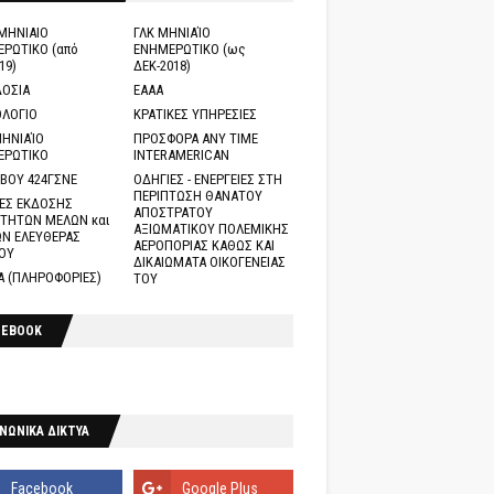
ΜΗΝΙΑΙΟ
ΓΛΚ ΜΗΝΙΑΊΟ
ΡΩΤΙΚΟ (από
ΕΝΗΜΕΡΩΤΙΚΟ (ως
19)
ΔΕΚ-2018)
ΟΣΙΑ
ΕΑΑΑ
ΛΟΓΙΟ
ΚΡΑΤΙΚΕΣ ΥΠΗΡΕΣΙΕΣ
ΗΝΙΑΊΟ
ΠΡΟΣΦΟΡΑ ANY TIME
ΕΡΩΤΙΚΟ
INTERAMERICAN
ΒΟΥ 424ΓΣΝΕ
ΟΔΗΓΙΕΣ - ΕΝΕΡΓΕΙΕΣ ΣΤΗ
ΠΕΡΙΠΤΩΣΗ ΘΑΝΑΤΟΥ
ΕΣ ΕΚΔΟΣΗΣ
ΑΠΟΣΤΡΑΤΟΥ
ΤΗΤΩΝ ΜΕΛΩΝ και
ΑΞΙΩΜΑΤΙΚΟΥ ΠΟΛΕΜΙΚΗΣ
Ν ΕΛΕΥΘΕΡΑΣ
ΑΕΡΟΠΟΡΙΑΣ ΚΑΘΩΣ ΚΑΙ
ΟΥ
ΔΙΚΑΙΩΜΑΤΑ ΟΙΚΟΓΕΝΕΙΑΣ
Α (ΠΛΗΡΟΦΟΡΙΕΣ)
ΤΟΥ
CEBOOK
ΝΩΝΙΚΑ ΔΙΚΤΥΑ