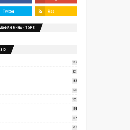
ΜΟΦΙΛΗ ΜΗΝΑ - TOP 5
ΧΕΙΟ
112
221
156
132
121
154
117
218