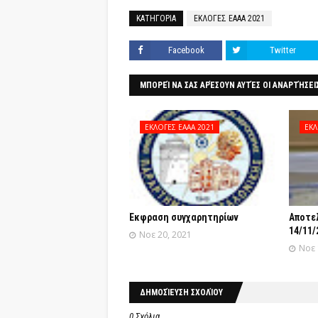
ΚΑΤΗΓΟΡΙΑ
ΕΚΛΟΓΕΣ ΕΑΑΑ 2021
Facebook
Twitter
ΜΠΟΡΕΊ ΝΑ ΣΑΣ ΑΡΈΣΟΥΝ ΑΥΤΈΣ ΟΙ ΑΝΑΡΤΉΣΕΙ
ΕΚΛΟΓΕΣ ΕΑΑΑ 2021
ΕΚΛ
Έκφραση συγχαρητηρίων
Αποτε
14/11/
Νοε 20, 2021
Νοε 
ΔΗΜΟΣΊΕΥΣΗ ΣΧΟΛΊΟΥ
0 Σχόλια