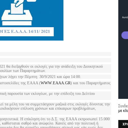
21 θα διεξαχθούν οι εκλογές για την ανάδειξη του Διοικητικού
βουλίων των Παραρτημάτων.
των λήγει την Πέμπτη 30/9/2021 και ώρα 14:00.
 ιστοσελίδες της ΕΑΑΑ (
WWW
.
EAAA
.
GR
) και του Παραρτήματος
σική παρουσία των εκλογέων, με την επίδειξη του Δελτίου
ί τα μέλη του να συμμετάσχουν μαζικά στις εκλογές δίνοντας την
Συνδε
ιεκδικήσουν επίλυση χρόνιων και επίκαιρων προβλημάτων,
με κλ
γοητευτικά. Η επίκληση ότι το Δ.Σ. της ΕΑΑΑ εκπροσωπεί 15.000
, καθίσταται σαθρό και ανώφελο. Κανείς από την πολιτική ή
ΧΡ
οινωνία δεν θα στηρίξει οποιοδήποτε αίτημά μας εάν εμείς δεν