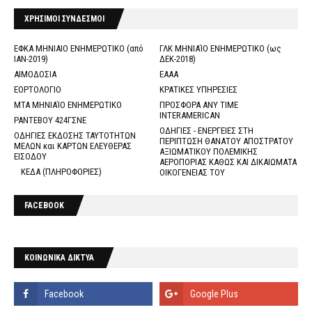
ΧΡΗΣΙΜΟΙ ΣΥΝΔΕΣΜΟΙ
ΕΦΚΑ ΜΗΝΙΑΙΟ ΕΝΗΜΕΡΩΤΙΚΟ (από
ΓΛΚ ΜΗΝΙΑΊΟ ΕΝΗΜΕΡΩΤΙΚΟ (ως
ΙΑΝ-2019)
ΔΕΚ-2018)
ΑΙΜΟΔΟΣΙΑ
ΕΑΑΑ
ΕΟΡΤΟΛΟΓΙΟ
ΚΡΑΤΙΚΕΣ ΥΠΗΡΕΣΙΕΣ
ΜΤΑ ΜΗΝΙΑΊΟ ΕΝΗΜΕΡΩΤΙΚΟ
ΠΡΟΣΦΟΡΑ ANY TIME
INTERAMERICAN
ΡΑΝΤΕΒΟΥ 424ΓΣΝΕ
ΟΔΗΓΙΕΣ - ΕΝΕΡΓΕΙΕΣ ΣΤΗ
ΟΔΗΓΙΕΣ ΕΚΔΟΣΗΣ ΤΑΥΤΟΤΗΤΩΝ
ΠΕΡΙΠΤΩΣΗ ΘΑΝΑΤΟΥ ΑΠΟΣΤΡΑΤΟΥ
ΜΕΛΩΝ και ΚΑΡΤΩΝ ΕΛΕΥΘΕΡΑΣ
ΑΞΙΩΜΑΤΙΚΟΥ ΠΟΛΕΜΙΚΗΣ
ΕΙΣΟΔΟΥ
ΑΕΡΟΠΟΡΙΑΣ ΚΑΘΩΣ ΚΑΙ ΔΙΚΑΙΩΜΑΤΑ
ΚΕΔΑ (ΠΛΗΡΟΦΟΡΙΕΣ)
ΟΙΚΟΓΕΝΕΙΑΣ ΤΟΥ
FACEBOOK
ΚΟΙΝΩΝΙΚΑ ΔΙΚΤΥΑ