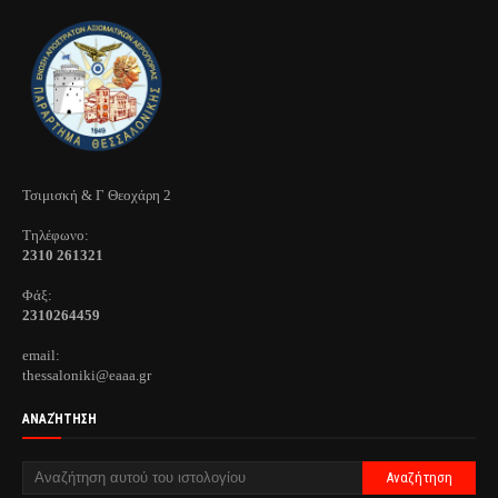
Τσιμισκή & Γ Θεοχάρη 2
Τηλέφωνo:
2310 261321
Φάξ:
2310264459
email:
thessaloniki@eaaa.gr
ΑΝΑΖΉΤΗΣΗ