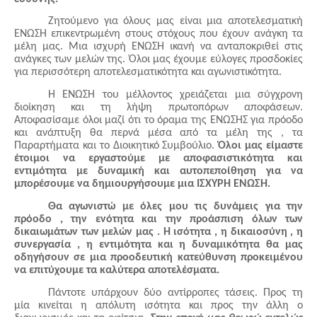
Ζητούμενο για όλους μας είναι μια αποτελεσματική
ΕΝΩΣΗ επικεντρωμένη στους στόχους που έχουν ανάγκη τα
μέλη μας. Μια ισχυρή ΕΝΩΣΗ ικανή να ανταποκριθεί στις
ανάγκες των μελών της. Όλοι μας έχουμε εύλογες προσδοκίες
για περισσότερη αποτελεσματικότητα και αγωνιστικότητα.
Η ΕΝΩΣΗ του μέλλοντος χρειάζεται μια σύγχρονη
διοίκηση και τη λήψη πρωτοπόρων αποφάσεων.
Αποφασίσαμε όλοι μαζί ότι το όραμα της ΕΝΩΣΗΣ για πρόοδο
και ανάπτυξη θα περνά μέσα από τα μέλη της , τα
Παραρτήματα και το Διοικητικό Συμβούλιο.
Όλοι μας είμαστε
έτοιμοι να εργαστούμε με αποφασιστικότητα και
εντιμότητα με δυναμική και αυτοπεποίθηση για να
μπορέσουμε να δημιουργήσουμε μια ΙΣΧΥΡΗ ΕΝΩΣΗ.
Θα αγωνιστώ με όλες μου τις δυνάμεις για την
πρόοδο , την ενότητα και την προάσπιση όλων των
δικαιωμάτων των μελών μας . Η ισότητα , η δικαιοσύνη , η
συνεργασία , η εντιμότητα και η δυναμικότητα θα μας
οδηγήσουν σε μια προοδευτική κατεύθυνση προκειμένου
να επιτύχουμε τα καλύτερα αποτελέσματα.
Πάντοτε υπάρχουν δύο αντίρροπες τάσεις. Προς τη
μία κινείται η απόλυτη ισότητα και προς την άλλη ο