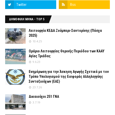
ΔΗΜΟΦΙΛΗ ΜΗΝΑ - TOP 5
Λειτουργία ΚΕΔΑ Ζούμπερι-Σαντορίνης (Πάσχα
2025)
10.4.25
Ωράριο Λειτουργίας Θερινής Περιόδου των ΚΑΑΥ
Αγίας Τριάδας
9.6.23
Ενημέρωση για την Άσκηση Αγωγής Σχετικά με τον
Tρόπο Yπολογισμού της Εισφοράς Αλληλεγγύης
Συνταξιούχων (ΕΑΣ)
23.7.26
Δικαιούχοι 251 ΓΝΑ
3.7.19