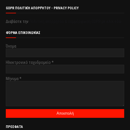
GDPR ΠΟΛΙΤΙΚΉ ΑΠΟΡΡΉΤΟΥ - PRIVACY POLICY
Διαβάστε την
Πολιτική απορρήτου & συμμόρφωση GDPR με κλικ εδώ.
ΦΌΡΜΑ ΕΠΙΚΟΙΝΩΝΊΑΣ
Όνομα
Ηλεκτρονικό ταχυδρομείο
*
Μήνυμα
*
ΠΡΟΣΦΑΤΑ